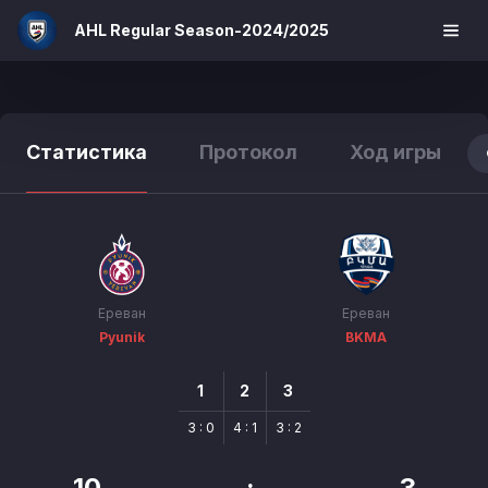
AHL Regular Season-2024/2025
Статистика
Протокол
Ход игры
Ереван
Ереван
Pyunik
BKMA
1
2
3
3 : 0
4 : 1
3 : 2
10
:
3