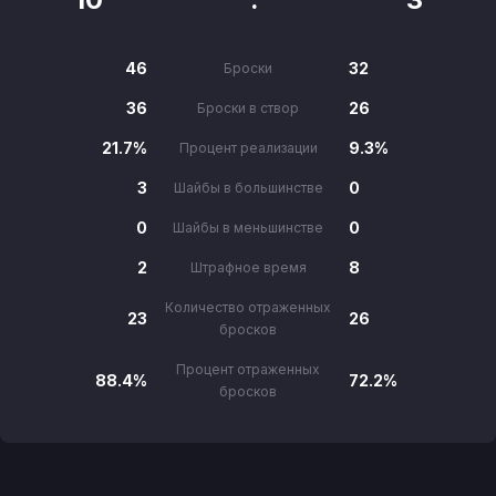
46
32
Броски
36
26
Броски в створ
21.7%
9.3%
Процент реализации
3
0
Шайбы в большинстве
0
0
Шайбы в меньшинстве
2
8
Штрафное время
Количество отраженных
23
26
бросков
Процент отраженных
88.4%
72.2%
бросков