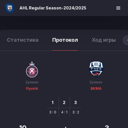
AHL Regular Season-2024/2025
Статистика
Протокол
Ход игры
Ереван
Ереван
Pyunik
BKMA
1
2
3
3 : 0
4 : 1
3 : 2
10
:
3