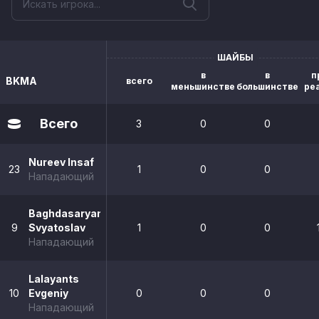
ШАЙБЫ
в
в
п
BKMA
всего
меньшинстве
большинстве
ре
Всего
3
0
0
Nureev Insaf
23
1
0
0
Нападающий
Baghdasaryan
9
Svyatoslav
1
0
0
Нападающий
Lalayants
10
Evgeniy
0
0
0
Нападающий