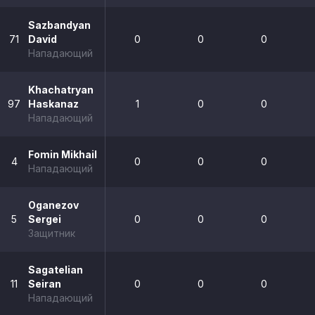
Sazbandyan
71
David
0
0
0
Нападающий
Khachatryan
97
Haskanaz
1
0
0
Нападающий
Fomin Mikhail
4
0
0
0
Нападающий
Oganezov
5
Sergei
0
0
0
Защитник
Sagatelian
11
Seiran
0
0
0
Нападающий