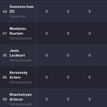
Gomozov Ivan
44
(D)
0
0
0
Защитник
Mavliytov
47
Rustam
0
0
0
Нападающий
Jevis
65
Lockhart
0
0
0
Нападающий
Korsovsky
88
Artem
0
0
0
Нападающий
Khachatryan
99
Artsrun
0
0
0
Нападающий