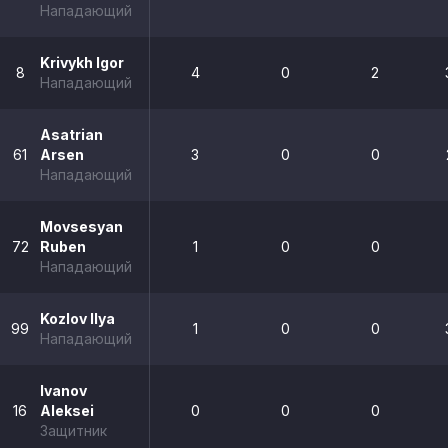
Нападающий
Krivykh Igor
8
4
0
2
Нападающий
Asatrian
61
Arsen
3
0
0
Нападающий
Movsesyan
72
Ruben
1
0
0
Нападающий
Kozlov Ilya
99
1
0
0
Нападающий
Ivanov
16
Aleksei
0
0
0
Защитник