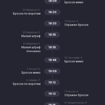
18:09
Бросок мимо
33
Malakyan E.
18:20
Бросок по воротам
1
Kraynov A.
18:20
Отражен бросок
33
Malakyan E.
18:35
Малый штраф
33
Malakyan E.
Малый штраф
18:35
Блокировка
92
Savvateev S.
18:48
Бросок мимо
5
Airiyan A.
19:09
Бросок мимо
4
Lebedev P.
19:12
Бросок по воротам
1
Kraynov A.
19:12
Отражен бросок
91
Akopdzhanian R.
19:15