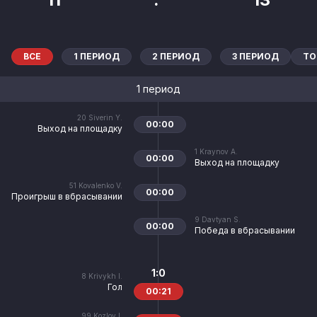
ВСЕ
1 ПЕРИОД
2 ПЕРИОД
3 ПЕРИОД
ТО
1 период
20
Siverin Y.
00:00
Выход на площадку
1
Kraynov A.
00:00
Выход на площадку
51
Kovalenko V.
00:00
Проигрыш в вбрасывании
9
Davtyan S.
00:00
Победа в вбрасывании
1:0
8
Krivykh I.
Гол
00:21
99
Kozlov I.