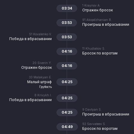
1
Kraynov A.
03:34
Отражен бросок
91
Akopdzhanian R.
03:53
Проигрыш в вбрасывании
51
Kovalenko V.
03:53
Победа в вбрасывании
11
Khudiakov S.
04:16
Бросок по воротам
20
Siverin Y.
04:16
Отражен бросок
33
Malakyan E.
Малый штраф
04:25
Грубость
8
Krivykh I.
04:25
Победа в вбрасывании
9
Davtyan S.
04:25
Проигрыш в вбрасывании
92
Savvateev S.
04:49
Бросок по воротам