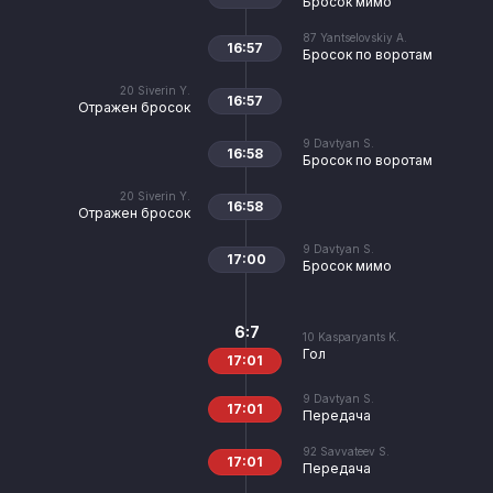
Бросок мимо
87
Yantselovskiy A.
16:57
Бросок по воротам
20
Siverin Y.
16:57
Отражен бросок
9
Davtyan S.
16:58
Бросок по воротам
20
Siverin Y.
16:58
Отражен бросок
9
Davtyan S.
17:00
Бросок мимо
6:7
10
Kasparyants K.
Гол
17:01
9
Davtyan S.
17:01
Передача
92
Savvateev S.
17:01
Передача