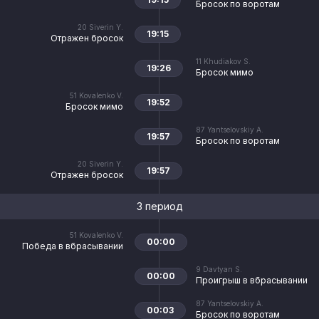
Бросок по воротам
20
Siverin Y.
19:15
Отражен бросок
11
Khudiakov S.
19:26
Бросок мимо
51
Kovalenko V.
19:52
Бросок мимо
87
Yantselovskiy A.
19:57
Бросок по воротам
20
Siverin Y.
19:57
Отражен бросок
3 период
51
Kovalenko V.
00:00
Победа в вбрасывании
9
Davtyan S.
00:00
Проигрыш в вбрасывании
87
Yantselovskiy A.
00:03
Бросок по воротам