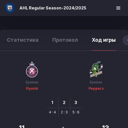
AHL Regular Season-2024/2025
Статистика
Протокол
Ход игры
Ереван
Ереван
Pyunik
Peppers
1
2
3
4 : 4
2 : 3
5 : 6
11
:
13