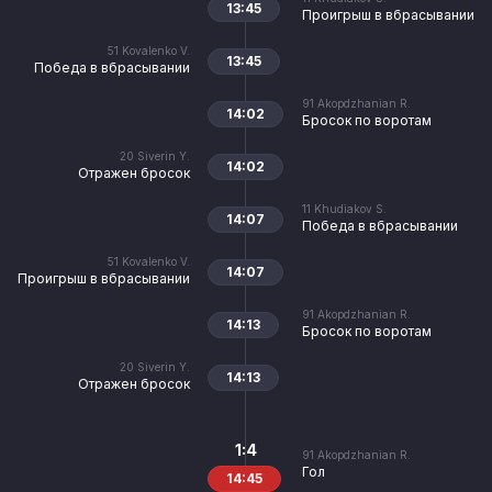
13:45
Проигрыш в вбрасывании
51
Kovalenko V.
13:45
Победа в вбрасывании
91
Akopdzhanian R.
14:02
Бросок по воротам
20
Siverin Y.
14:02
Отражен бросок
11
Khudiakov S.
14:07
Победа в вбрасывании
51
Kovalenko V.
14:07
Проигрыш в вбрасывании
91
Akopdzhanian R.
14:13
Бросок по воротам
20
Siverin Y.
14:13
Отражен бросок
1:4
91
Akopdzhanian R.
Гол
14:45