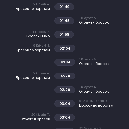
5
Airiyan A.
01:49
Бросок по воротам
1
Kraynov A.
01:49
Отражен бросок
4
Lebedev P.
01:58
Бросок мимо
8
Krivykh I.
02:04
Бросок по воротам
1
Kraynov A.
02:04
Отражен бросок
5
Airiyan A.
02:20
Бросок по воротам
1
Kraynov A.
02:20
Отражен бросок
91
Akopdzhanian R.
03:04
Бросок по воротам
20
Siverin Y.
03:04
Отражен бросок
92
Savvateev S.