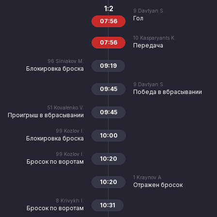
1:2
9
Davtyan S.
Гол
07:56
10
Kasparyants K.
07:56
Передача
96
Siniakov M.
09:19
Блокировка броска
9
Davtyan S.
09:45
Победа в вбрасывании
51
Kovalenko V.
09:45
Проигрыш в вбрасывании
99
Kozlov I.
10:00
Блокировка броска
99
Kozlov I.
10:20
Бросок по воротам
1
Kraynov A.
10:20
Отражен бросок
8
Krivykh I.
10:31
Бросок по воротам