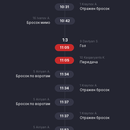
1
Kraynov A.
10:31
Отражен бросок
16
Ivanov A.
10:42
Бросок мимо
1:3
9
Davtyan S.
Гол
11:05
10
Kasparyants K.
11:05
Передача
5
Airiyan A.
11:34
Бросок по воротам
1
Kraynov A.
11:34
Отражен бросок
5
Airiyan A.
11:37
Бросок по воротам
1
Kraynov A.
11:37
Отражен бросок
5
Airiyan A.
11:52