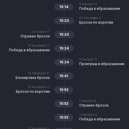
9
Davtyan S.
15:14
Победа в вбрасывании
92
Savvateev S.
15:20
Бросок по воротам
20
Siverin Y.
15:20
Отражен бросок
51
Kovalenko V.
15:24
Победа в вбрасывании
9
Davtyan S.
15:24
Проигрыш в вбрасывании
33
Malakyan E.
15:41
Блокировка броска
51
Kovalenko V.
15:53
Бросок по воротам
1
Kraynov A.
15:53
Отражен бросок
9
Davtyan S.
15:53
Победа в вбрасывании
51
Kovalenko V.