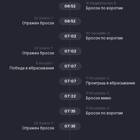
91
Akopdzhanian R.
06:52
Бросок по воротам
20
Siverin Y.
06:52
Отражен бросок
92
Savvateev S.
07:02
Бросок по воротам
20
Siverin Y.
07:02
Отражен бросок
8
Krivykh I.
07:07
Победа в вбрасывании
11
Khudiakov S.
07:07
Проигрыш в вбрасывании
11
Khudiakov S.
07:22
Бросок мимо
11
Khudiakov S.
07:35
Бросок по воротам
20
Siverin Y.
07:35
Отражен бросок