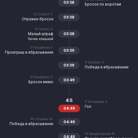
03:38
Бросок по воротам
20
Siverin Y.
03:38
Отражен бросок
16
Ivanov A.
Малый штраф
03:38
Толчок клюшкой
51
Kovalenko V.
03:39
Проигрыш в вбрасывании
9
Davtyan S.
03:39
Победа в вбрасывании
51
Kovalenko V.
03:49
Бросок мимо
4:5
11
Khudiakov S.
Гол
04:49
96
Siniakov M.
04:49
Победа в вбрасывании
91
Akopdzhanian R.
04:49