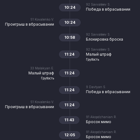
92
Savvateev S.
10:24
Победа в вбрасывании
51
Kovalenko V.
10:24
Проигрыш в вбрасывании
92
Savvateev S.
10:58
Блокировка броска
92
Savvateev S.
11:24
Малый штраф
Грубость
33
Malakyan E.
Малый штраф
11:24
Грубость
9
Davtyan S.
11:24
Победа в вбрасывании
51
Kovalenko V.
11:24
Проигрыш в вбрасывании
91
Akopdzhanian R.
11:43
Бросок мимо
91
Akopdzhanian R.
12:05
Бросок мимо