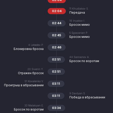
11
Khudiakov S.
02:04
Передача
16
Inyakov I.
02:44
Бросок мимо
5
Egiazarian P.
02:45
Бросок мимо
4
Lebedev P.
02:46
Блокировка броска
44
Samsonov A.
02:51
Бросок по воротам
20
Siverin Y.
02:51
Отражен бросок
51
Kovalenko V.
03:11
Проигрыш в вбрасывании
9
Davtyan S.
03:11
Победа в вбрасывании
33
Malakyan E.
03:34
Бросок по воротам