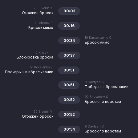
20
Siverin Y.
00:03
Отражен бросок
4
Lebedev P.
00:16
Бросок мимо
10
Kasparyants K.
00:34
Бросок мимо
8
Krivykh I.
00:37
Блокировка броска
51
Kovalenko V.
00:51
Проигрыш в вбрасывании
9
Davtyan S.
00:51
Победа в вбрасывании
92
Savvateev S.
00:52
Бросок по воротам
20
Siverin Y.
00:52
Отражен бросок
9
Davtyan S.
00:54
Бросок по воротам