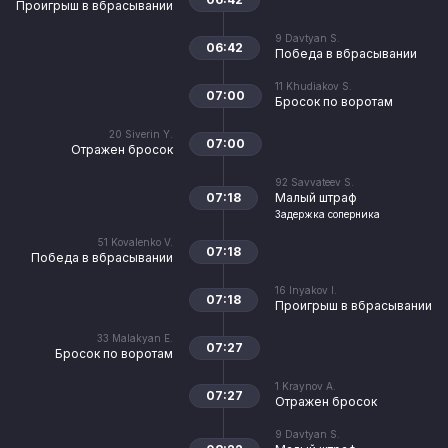
Проигрыш в вбрасывании
9
Davtyan S.
06:42
Победа в вбрасывании
11
Khudiakov S.
07:00
Бросок по воротам
20
Siverin Y.
07:00
Отражен бросок
92
Savvateev S.
07:18
Малый штраф
Задержка соперника
51
Kovalenko V.
07:18
Победа в вбрасывании
16
Inyakov I.
07:18
Проигрыш в вбрасывании
33
Malakyan E.
07:27
Бросок по воротам
1
Kraynov A.
07:27
Отражен бросок
9
Davtyan S.