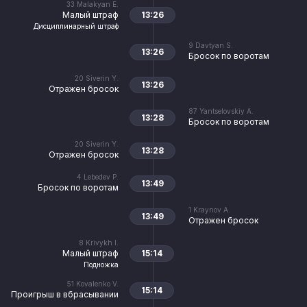
33
Malakyan E.
Малый штраф
13:26
Дисциплинарный штраф
9
Davtyan S.
13:26
Бросок по воротам
20
Siverin Y.
13:26
Отражен бросок
87
Yantselovskiy A.
13:28
Бросок по воротам
20
Siverin Y.
13:28
Отражен бросок
4
Lebedev P.
13:49
Бросок по воротам
1
Kraynov A.
13:49
Отражен бросок
8
Krivykh I.
Малый штраф
15:14
Подножка
51
Kovalenko V.
15:14
Проигрыш в вбрасывании