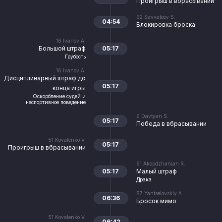
Проигрыш в вбрасывании
92
Savvateev S.
04:54
Блокировка броска
16
Ivanov A.
Большой штраф
05:17
Грубость
16
Ivanov A.
Дисциплинарный штраф до
05:17
конца игры
Оскорбление судей и
неспортивное поведение
9
Davtyan S.
05:17
Победа в вбрасывании
51
Kovalenko V.
05:17
Проигрыш в вбрасывании
91
Akopdzhanian R.
05:17
Малый штраф
Драка
87
Yantselovskiy A.
06:36
Бросок мимо
51
Kovalenko V.
06:42