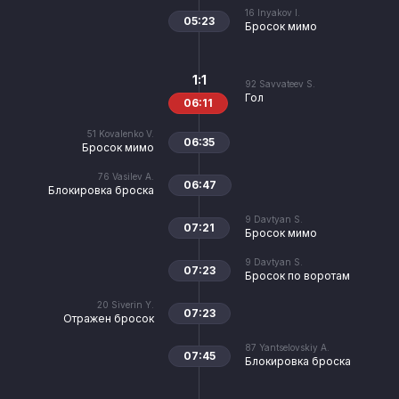
16
Inyakov I.
05:23
Бросок мимо
1:1
92
Savvateev S.
Гол
06:11
51
Kovalenko V.
06:35
Бросок мимо
76
Vasilev A.
06:47
Блокировка броска
9
Davtyan S.
07:21
Бросок мимо
9
Davtyan S.
07:23
Бросок по воротам
20
Siverin Y.
07:23
Отражен бросок
87
Yantselovskiy A.
07:45
Блокировка броска