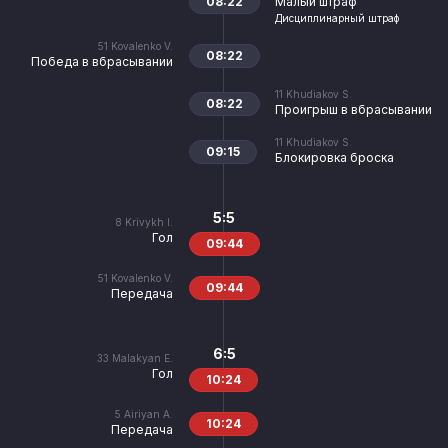
08:22
Малый штраф
Дисциплинарный штраф
51
Kovalenko V.
08:22
Победа в вбрасывании
11
Khudiakov S.
08:22
Проигрыш в вбрасывании
11
Khudiakov S.
09:15
Блокировка броска
5:5
8
Krivykh I.
Гол
09:44
51
Kovalenko V.
09:44
Передача
6:5
33
Malakyan E.
Гол
10:24
5
Airiyan A.
10:24
Передача