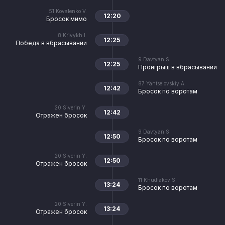
51
Kovalenko V.
12:20
Бросок мимо
8
Krivykh I.
12:25
Победа в вбрасывании
9
Davtyan S.
12:25
Проигрыш в вбрасывании
87
Yantselovskiy A.
12:42
Бросок по воротам
20
Siverin Y.
12:42
Отражен бросок
9
Davtyan S.
12:50
Бросок по воротам
20
Siverin Y.
12:50
Отражен бросок
11
Khudiakov S.
13:24
Бросок по воротам
20
Siverin Y.
13:24
Отражен бросок