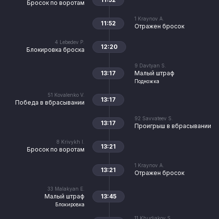
Бросок по воротам
1
Kraynov A.
11:52
Отражен бросок
4
Lebedev P.
12:20
Блокировка броска
9
Davtyan S.
13:17
Малый штраф
Подножка
51
Kovalenko V.
13:17
Победа в вбрасывании
92
Savvateev S.
13:17
Проигрыш в вбрасывании
8
Krivykh I.
13:21
Бросок по воротам
1
Kraynov A.
13:21
Отражен бросок
33
Malakyan E.
Малый штраф
13:45
Блокировка
11
Khudiakov S.