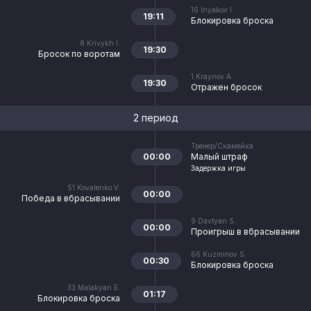
16
Inyakov I.
19:11
Блокировка броска
8
Krivykh I.
19:30
Бросок по воротам
1
Kraynov A.
19:30
Отражен бросок
2 период
Тренер/Скамейка
00:00
Малый штраф
Задержка игры
51
Kovalenko V.
00:00
Победа в вбрасывании
9
Davtyan S.
00:00
Проигрыш в вбрасывании
66
Kuzminov S.
00:30
Блокировка броска
33
Malakyan E.
01:17
Блокировка броска