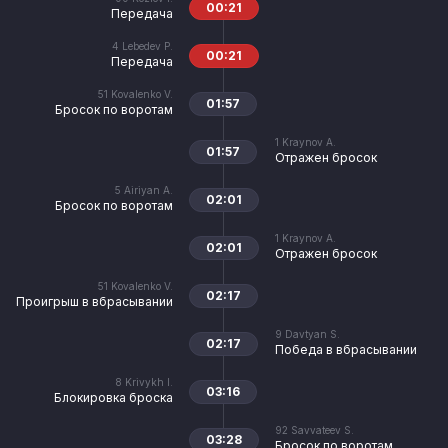
00:21
Передача
4
Lebedev P.
00:21
Передача
51
Kovalenko V.
01:57
Бросок по воротам
1
Kraynov A.
01:57
Отражен бросок
5
Airiyan A.
02:01
Бросок по воротам
1
Kraynov A.
02:01
Отражен бросок
51
Kovalenko V.
02:17
Проигрыш в вбрасывании
9
Davtyan S.
02:17
Победа в вбрасывании
8
Krivykh I.
03:16
Блокировка броска
92
Savvateev S.
03:28
Бросок по воротам