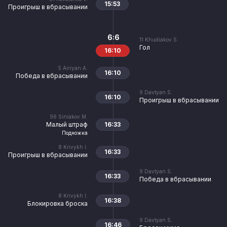
15:53
Проигрыш в вбрасывании
6:6
11
Khudiakov S.
Гол
16:10
5
Airiyan A.
16:10
Победа в вбрасывании
9
Davtyan S.
16:10
Проигрыш в вбрасывании
96
Siniakov M.
Малый штраф
16:33
Подножка
8
Krivykh I.
16:33
Проигрыш в вбрасывании
9
Davtyan S.
16:33
Победа в вбрасывании
8
Krivykh I.
16:38
Блокировка броска
9
Davtyan S.
16:46