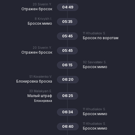
20
Siverin Y.
04:49
Отражен бросок
8
Krivykh I.
05:35
Бросок мимо
11
Khudiakov S.
05:45
Бросок по воротам
20
Siverin Y.
05:45
Отражен бросок
92
Savvateev S.
06:15
Бросок мимо
51
Kovalenko V.
06:20
Блокировка броска
33
Malakyan E.
Малый штраф
06:25
Блокировка
11
Khudiakov S.
06:34
Бросок мимо
11
Khudiakov S.
06:40
Бросок мимо