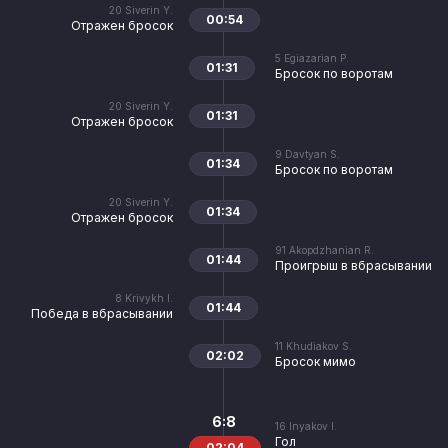
20
Siverin Y.
00:54
Отражен бросок
5
Egiazarian P.
01:31
Бросок по воротам
20
Siverin Y.
01:31
Отражен бросок
9
Davtyan S.
01:34
Бросок по воротам
20
Siverin Y.
01:34
Отражен бросок
91
Akopdzhanian R.
01:44
Проигрыш в вбрасывании
8
Krivykh I.
01:44
Победа в вбрасывании
11
Khudiakov S.
02:02
Бросок мимо
6:8
16
Inyakov I.
Гол
02:04