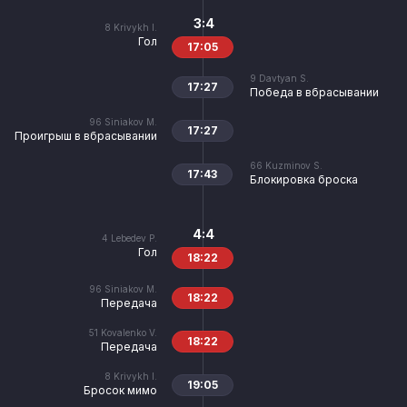
3:4
8
Krivykh I.
Гол
17:05
9
Davtyan S.
17:27
Победа в вбрасывании
96
Siniakov M.
17:27
Проигрыш в вбрасывании
66
Kuzminov S.
17:43
Блокировка броска
4:4
4
Lebedev P.
Гол
18:22
96
Siniakov M.
18:22
Передача
51
Kovalenko V.
18:22
Передача
8
Krivykh I.
19:05
Бросок мимо