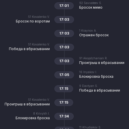
92
Savvateev S.
17:01
Бросок мимо
51
Kovalenko V.
17:03
Бросок по воротам
1
Kraynov A.
17:03
Отражен бросок
51
Kovalenko V.
17:03
Победа в вбрасывании
91
Akopdzhanian R.
17:03
Проигрыш в вбрасывании
16
Inyakov I.
17:05
Блокировка броска
9
Davtyan S.
17:15
Победа в вбрасывании
51
Kovalenko V.
17:15
Проигрыш в вбрасывании
8
Krivykh I.
17:34
Блокировка броска
11
Khudiakov S.