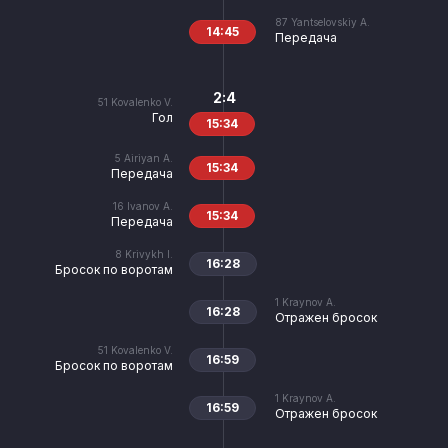
87
Yantselovskiy A.
14:45
Передача
2:4
51
Kovalenko V.
Гол
15:34
5
Airiyan A.
15:34
Передача
16
Ivanov A.
15:34
Передача
8
Krivykh I.
16:28
Бросок по воротам
1
Kraynov A.
16:28
Отражен бросок
51
Kovalenko V.
16:59
Бросок по воротам
1
Kraynov A.
16:59
Отражен бросок