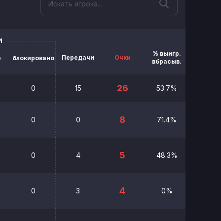
И
% выигр.
Передачи
Очки
Мин.
р
блокировано
вбрасыв.
26
0
15
53.7%
8
0
0
71.4%
00:00
5
0
4
48.3%
00:00
4
0
3
0%
00:00