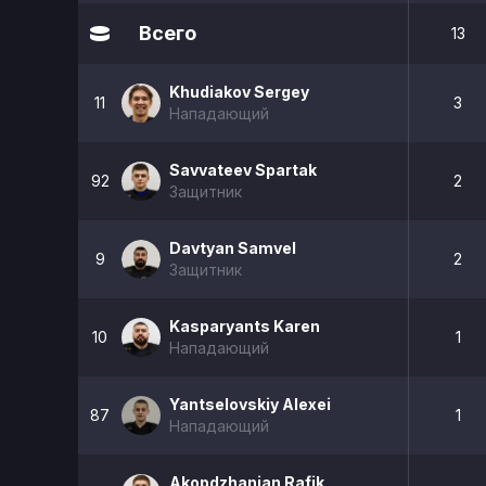
Всего
13
Khudiakov Sergey
11
3
Нападающий
Savvateev Spartak
92
2
Защитник
Davtyan Samvel
9
2
Защитник
Kasparyants Karen
10
1
Нападающий
Yantselovskiy Alexei
87
1
Нападающий
Akopdzhanian Rafik