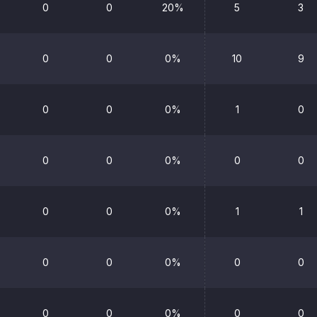
0
0
20%
5
3
0
0
0%
10
9
0
0
0%
1
0
0
0
0%
0
0
0
0
0%
1
1
0
0
0%
0
0
0
0
0%
0
0