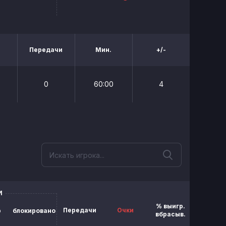
Передачи
Мин.
+/-
0
60:00
4
И
% выигр.
Передачи
Очки
Мин.
р
блокировано
вбрасыв.