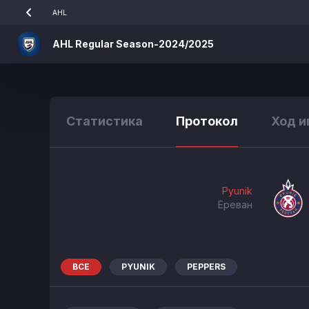
AHL
AHL Regular Season-2024/2025
Статистика
Протокол
Ход и
Pyunik
Ереван
ВСЕ
PYUNIK
PEPPERS