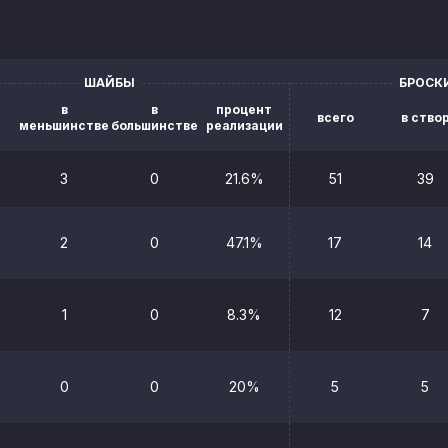
ШАЙБЫ
БРОСК
в
в
процент
всего
в ство
меньшинстве
большинстве
реализации
3
0
21.6%
51
39
2
0
47.1%
17
14
1
0
8.3%
12
7
0
0
20%
5
5