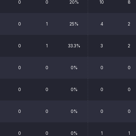
0
0
20%
10
8
0
1
25%
4
2
0
1
33.3%
3
2
0
0
0%
0
0
0
0
0%
0
0
0
0
0%
0
0
0
0
0%
1
1