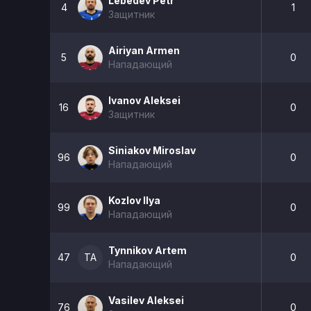
Lebedev Petr
4
1
Защитник
Airiyan Armen
5
0
Нападающий
Ivanov Aleksei
16
0
Защитник
Siniakov Miroslav
96
0
Нападающий
Kozlov Ilya
99
0
Нападающий
Tynnikov Artem
47
TA
0
Нападающий
Vasilev Aleksei
76
0