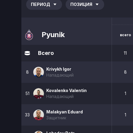
ПЕРИОД
ПОЗИЦИЯ
Pyunik
всего
Всего
11
Krivykh Igor
8
8
Нападающий
Kovalenko Valentin
51
1
Нападающий
Malakyan Eduard
33
1
Защитник