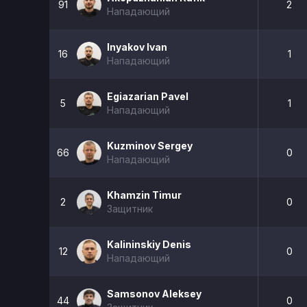
91
2
Нападающий
Inyakov Ivan
16
1
Нападающий
Egiazarian Pavel
5
1
Нападающий
Kuzminov Sergey
66
0
Нападающий
Khamzin Timur
2
0
Защитник
Kalininskiy Denis
12
0
Нападающий
Samsonov Aleksey
44
0