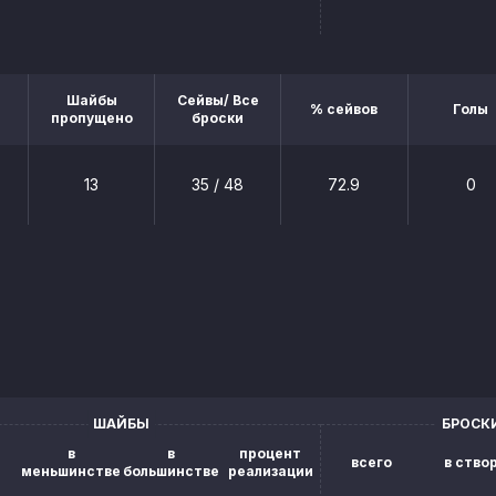
Шайбы
Сейвы/ Все
% сейвов
Голы
пропущено
броски
13
35 / 48
72.9
0
ШАЙБЫ
БРОСК
в
в
процент
всего
в ство
меньшинстве
большинстве
реализации