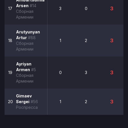
Arsen
#14
3
17
3
0
Сборная
Армении
Arutyunyan
Artur
#88
3
18
1
2
Сборная
Армении
Ayriyan
Armen
#5
3
19
0
3
Сборная
Армении
Gimaev
3
20
Sergei
#56
1
2
Роспресса