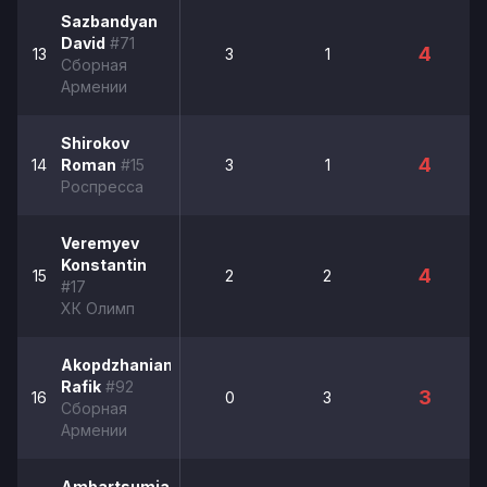
Sazbandyan
David
#71
4
13
3
1
Сборная
Армении
Shirokov
4
14
Roman
#15
3
1
Роспресса
Veremyev
Konstantin
4
15
2
2
#17
ХК Олимп
Akopdzhanian
Rafik
#92
3
16
0
3
Сборная
Армении
Ambartsumian