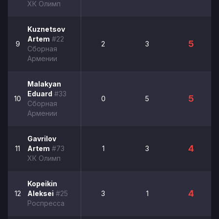
ХК Олимп
Kuznetsov
Artem
#22
5
9
2
3
Сборная
Армении
Malakyan
Eduard
#33
5
10
0
5
Сборная
Армении
Gavrilov
4
11
Artem
#73
1
3
ХК Олимп
Kopeikin
4
12
Aleksei
#25
3
1
Роспресса