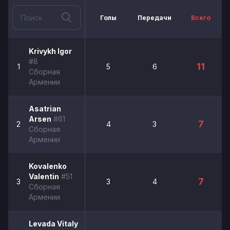
Голы
Передачи
Всего
Krivykh Igor
#8
11
1
5
6
Сборная
Армении
Asatrian
Arsen
#61
7
2
4
3
Сборная
Армении
Kovalenko
Valentin
#51
7
3
3
4
Сборная
Армении
Levada Vitaly