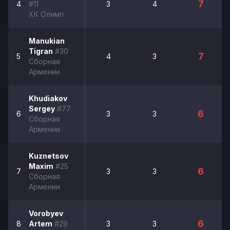
7
4
#11
3
4
ХК Олимп
Manukian
Tigran
#30
7
5
4
3
Сборная
Армении
Khudiakov
Sergey
#77
6
6
3
3
Сборная
Армении
Kuznetsov
Maxim
#25
6
7
3
3
Сборная
Армении
Vorobyev
6
8
Artem
#29
3
3