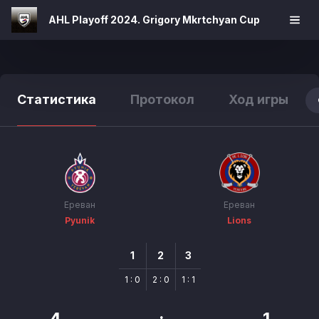
AHL Playoff 2024. Grigory Mkrtchyan Cup
Статистика
Протокол
Ход игры
Ереван
Ереван
Pyunik
Lions
1
2
3
1 : 0
2 : 0
1 : 1
4
:
1