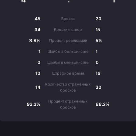
45
20
Броски
34
15
Броски в створ
8.8%
5%
Процент реализации
1
1
Шайбы в большинстве
0
0
Шайбы в меньшинстве
10
16
Штрафное время
Количество отраженных
14
30
бросков
Процент отраженных
93.3%
88.2%
бросков