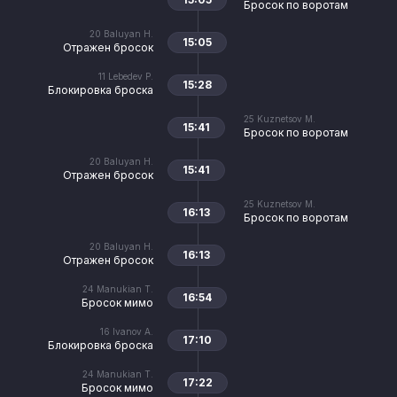
Бросок по воротам
20
Baluyan H.
15:05
Отражен бросок
11
Lebedev P.
15:28
Блокировка броска
25
Kuznetsov M.
15:41
Бросок по воротам
20
Baluyan H.
15:41
Отражен бросок
25
Kuznetsov M.
16:13
Бросок по воротам
20
Baluyan H.
16:13
Отражен бросок
24
Manukian T.
16:54
Бросок мимо
16
Ivanov A.
17:10
Блокировка броска
24
Manukian T.
17:22
Бросок мимо