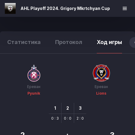
AHL Playoff 2024. Grigory Mkrtchyan Cup
Статистика
Протокол
Ход игры
Ереван
Ереван
Pyunik
Lions
1
2
3
0 : 3
0 : 0
2 : 0
2
:
3