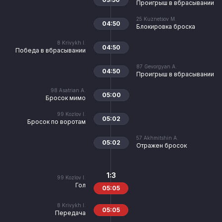
Проигрыш в вбрасывании
25
Kuznetsov M.
04:50
Блокировка броска
8
Krivykh I.
04:50
Победа в вбрасывании
87
Gevorgyan A.
04:50
Проигрыш в вбрасывании
98
Asatrian A.
05:00
Бросок мимо
99
Kozlov I.
05:02
Бросок по воротам
57
Akhmitshin A.
05:02
Отражен бросок
1:3
99
Kozlov I.
Гол
05:05
8
Krivykh I.
05:05
Передача