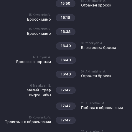
57
Akhmitshin A.
15:50
Отражен бросок
15
Kovalenko V.
16:18
Бросок мимо
15
Kovalenko V.
16:38
Бросок мимо
10
Yenokyan A.
16:40
Блокировка броска
17
Airiyan A.
16:40
Бросок по воротам
57
Akhmitshin A.
16:40
Отражен бросок
6
Malakyan E.
Малый штраф
17:47
Выброс шайбы
25
Kuznetsov M.
17:47
Победа в вбрасывании
15
Kovalenko V.
17:47
Проигрыш в вбрасывании
22
Kuznetsov A.