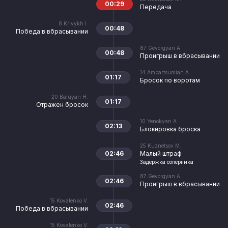
00:29
Передача
8
Krivykh I.
00:48
Победа в вбрасывании
87
Gevorgyan A.
00:48
Проигрыш в вбрасывании
14
Ambartsumian A.
01:17
Бросок по воротам
20
Baluyan H.
01:17
Отражен бросок
10
Yenokyan A.
02:13
Блокировка броска
25
Kuznetsov M.
02:46
Малый штраф
Задержка соперника
87
Gevorgyan A.
02:46
Проигрыш в вбрасывании
15
Kovalenko V.
02:46
Победа в вбрасывании
15
Kovalenko V.