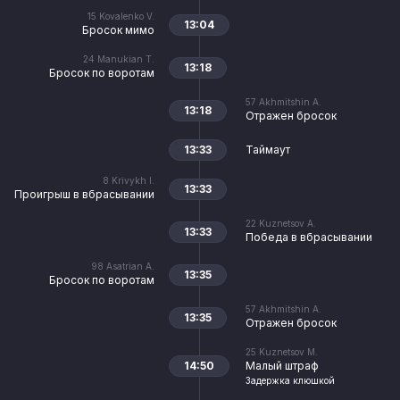
15
Kovalenko V.
13:04
Бросок мимо
24
Manukian T.
13:18
Бросок по воротам
57
Akhmitshin A.
13:18
Отражен бросок
13:33
Таймаут
8
Krivykh I.
13:33
Проигрыш в вбрасывании
22
Kuznetsov A.
13:33
Победа в вбрасывании
98
Asatrian A.
13:35
Бросок по воротам
57
Akhmitshin A.
13:35
Отражен бросок
25
Kuznetsov M.
14:50
Малый штраф
Задержка клюшкой