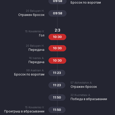
09:58
Бросок по воротам
20
Baluyan H.
09:58
Отражен бросок
2:3
15
Kovalenko V.
Гол
10:30
20
Baluyan H.
10:30
Передача
16
Ivanov A.
10:30
Передача
98
Asatrian A.
11:23
Бросок по воротам
57
Akhmitshin A.
11:23
Отражен бросок
22
Kuznetsov A.
11:50
Победа в вбрасывании
15
Kovalenko V.
11:50
Проигрыш в вбрасывании