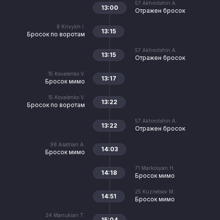
57
Akhmitshin A.
13:00
Отражен бросок
8
Krivykh I.
13:15
Бросок по воротам
57
Akhmitshin A.
13:15
Отражен бросок
15
Kovalenko V.
13:17
Бросок мимо
15
Kovalenko V.
13:22
Бросок по воротам
57
Akhmitshin A.
13:22
Отражен бросок
98
Asatrian A.
14:03
Бросок мимо
71
Markosyan H.
14:18
Бросок мимо
25
Kuznetsov M.
14:51
Бросок мимо
24
Manukian T.
15:04