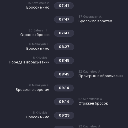
15
Kovalenko V.
07:41
Бросок мимо
87
Gevorgyan A.
07:47
Бросок по воротам
20
Baluyan H.
07:47
Отражен бросок
6
Malakyan E.
08:27
Бросок мимо
8
Krivykh I.
08:45
Победа в вбрасывании
22
Kuznetsov A.
08:45
Проигрыш в вбрасывании
6
Malakyan E.
09:14
Бросок по воротам
57
Akhmitshin A.
09:14
Отражен бросок
8
Krivykh I.
09:29
Бросок мимо
22
Kuznetsov A.