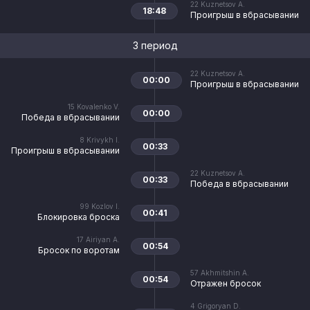
22
Kuznetsov A.
18:48
Проигрыш в вбрасывании
3 период
22
Kuznetsov A.
00:00
Проигрыш в вбрасывании
15
Kovalenko V.
00:00
Победа в вбрасывании
8
Krivykh I.
00:33
Проигрыш в вбрасывании
22
Kuznetsov A.
00:33
Победа в вбрасывании
99
Kozlov I.
00:41
Блокировка броска
17
Airiyan A.
00:54
Бросок по воротам
57
Akhmitshin A.
00:54
Отражен бросок
4
Grigoryan D.