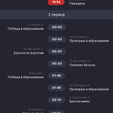
19:54
Передача
2 период
17
Airiyan A.
00:00
Победа в вбрасывании
22
Kuznetsov A.
00:00
Проигрыш в вбрасывании
24
Manukian T.
00:20
Бросок по воротам
57
Akhmitshin A.
00:20
Отражен бросок
8
Krivykh I.
01:49
Победа в вбрасывании
87
Gevorgyan A.
01:49
Проигрыш в вбрасывании
8
Arutyunyan A.
02:10
Бросок мимо
33
Vasilev A.