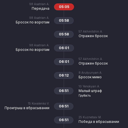
98
Asatrian A.
05:05
Передача
98
Asatrian A.
05:58
Бросок по воротам
57
Akhmitshin A.
05:58
Отражен бросок
98
Asatrian A.
06:01
Бросок по воротам
57
Akhmitshin A.
06:01
Отражен бросок
8
Arutyunyan A.
06:12
Бросок мимо
10
Yenokyan A.
06:51
Малый штраф
Грубость
15
Kovalenko V.
06:51
Проигрыш в вбрасывании
25
Kuznetsov M.
06:51
Победа в вбрасывании