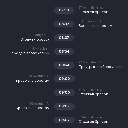
57
Akhmitshin A.
07:10
Отражен бросок
8
Arutyunyan A.
08:37
Бросок по воротам
20
Baluyan H.
08:37
Отражен бросок
8
Krivykh I.
08:54
Победа в вбрасывании
22
Kuznetsov A.
08:54
Проигрыш в вбрасывании
98
Asatrian A.
09:00
Бросок по воротам
57
Akhmitshin A.
09:00
Отражен бросок
98
Asatrian A.
09:02
Бросок по воротам
57
Akhmitshin A.
09:02
Отражен бросок