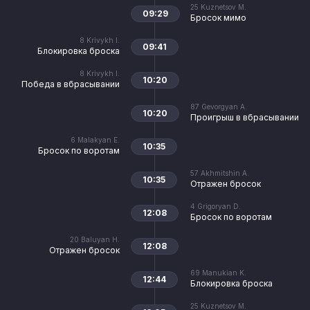
25
Kuznetsov M.
09:29
Бросок мимо
8
Krivykh I.
09:41
Блокировка броска
8
Krivykh I.
10:20
Победа в вбрасывании
87
Gevorgyan A.
10:20
Проигрыш в вбрасывании
6
Malakyan E.
10:35
Бросок по воротам
57
Akhmitshin A.
10:35
Отражен бросок
4
Grigoryan D.
12:08
Бросок по воротам
20
Baluyan H.
12:08
Отражен бросок
69
Manukian K.
12:44
Блокировка броска
25
Kuznetsov M.