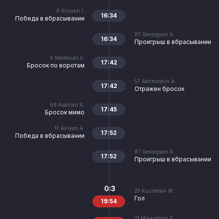
8
Krivykh I.
16:34
Победа в вбрасывании
87
Gevorgyan A.
16:34
Проигрыш в вбрасывании
6
Malakyan E.
17:42
Бросок по воротам
57
Akhmitshin A.
17:42
Отражен бросок
98
Asatrian A.
17:45
Бросок мимо
17
Airiyan A.
17:52
Победа в вбрасывании
87
Gevorgyan A.
17:52
Проигрыш в вбрасывании
0:3
25
Kuznetsov M.
Гол
19:54
21
Mikayelyan E.