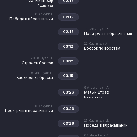
Малый штраф
02:12
Подножка
8
Krivykh I.
02:12
Победа в вбрасывании
19
Ghazaryan K.
02:12
Проигрыш в вбрасывании
22
Kuznetsov A.
03:12
Бросок по воротам
20
Baluyan H.
03:12
Отражен бросок
6
Malakyan E.
03:15
Блокировка броска
8
Arutyunyan A.
03:26
Малый штраф
Блокировка
8
Krivykh I.
03:26
Проигрыш в вбрасывании
25
Kuznetsov M.
03:26
Победа в вбрасывании
69
Manukian K.