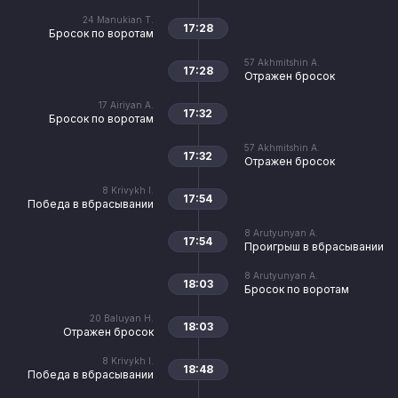
24
Manukian T.
17:28
Бросок по воротам
57
Akhmitshin A.
17:28
Отражен бросок
17
Airiyan A.
17:32
Бросок по воротам
57
Akhmitshin A.
17:32
Отражен бросок
8
Krivykh I.
17:54
Победа в вбрасывании
8
Arutyunyan A.
17:54
Проигрыш в вбрасывании
8
Arutyunyan A.
18:03
Бросок по воротам
20
Baluyan H.
18:03
Отражен бросок
8
Krivykh I.
18:48
Победа в вбрасывании