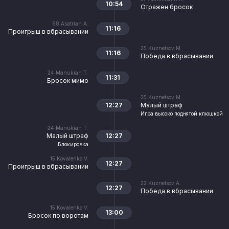
10:54
Отражен бросок
98
Asatrian A.
11:16
Проигрыш в вбрасывании
25
Kuznetsov M.
11:16
Победа в вбрасывании
24
Manukian T.
11:31
Бросок мимо
25
Kuznetsov M.
12:27
Малый штраф
Игра высоко поднятой клюшкой
24
Manukian T.
Малый штраф
12:27
Блокировка
15
Kovalenko V.
12:27
Проигрыш в вбрасывании
22
Kuznetsov A.
12:27
Победа в вбрасывании
15
Kovalenko V.
13:00
Бросок по воротам