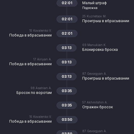
02:01
Малый штраф
Подножка
25
Kuznetsov M.
02:01
Проигрыш в вбрасывании
15
Kovalenko V.
02:01
Победа в вбрасывании
69
Manukian K.
03:13
Блокировка броска
17
Airiyan A.
03:13
Победа в вбрасывании
87
Gevorgyan A.
03:13
Проигрыш в вбрасывании
98
Asatrian A.
03:35
Бросок по воротам
57
Akhmitshin A.
03:35
Отражен бросок
15
Kovalenko V.
03:50
Победа в вбрасывании
87
Gevorgyan A.
03:50