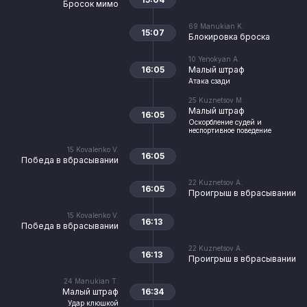
Бросок мимо
69
Manukian K.
15:07
Блокировка броска
10
Yenokyan A.
16:05
Малый штраф
Атака сзади
25
Kuznetsov M.
Малый штраф
16:05
Оскорбление судей и
неспортивное поведение
15
Kovalenko V.
16:05
Победа в вбрасывании
22
Kuznetsov A.
16:05
Проигрыш в вбрасывании
15
Kovalenko V.
16:13
Победа в вбрасывании
22
Kuznetsov A.
16:13
Проигрыш в вбрасывании
24
Manukian T.
Малый штраф
16:34
Удар клюшкой