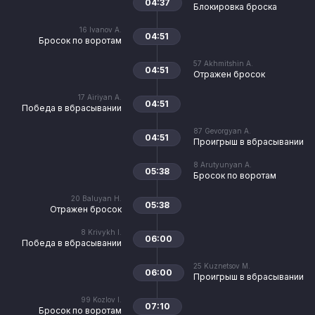
04:37
Блокировка броска
16
Ivanov A.
04:51
Бросок по воротам
57
Akhmitshin A.
04:51
Отражен бросок
17
Airiyan A.
04:51
Победа в вбрасывании
87
Gevorgyan A.
04:51
Проигрыш в вбрасывании
8
Arutyunyan A.
05:38
Бросок по воротам
20
Baluyan H.
05:38
Отражен бросок
8
Krivykh I.
06:00
Победа в вбрасывании
25
Kuznetsov M.
06:00
Проигрыш в вбрасывании
99
Kozlov I.
07:10
Бросок по воротам