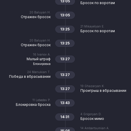
13:05
Бросок по воротам
20
Baluyan H.
13:05
Отражен бросок
21
Mikayelyan E.
13:25
Бросок по воротам
20
Baluyan H.
13:25
Отражен бросок
16
Ivanov A.
Малый штраф
13:27
Блокировка
24
Manukian T.
13:27
Победа в вбрасывании
19
Ghazaryan K.
13:27
Проигрыш в вбрасывании
11
Lebedev P.
13:43
Блокировка броска
4
Grigoryan D.
14:31
Бросок мимо
14
Ambartsumian A.
15:05