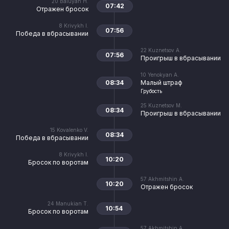
20
Baluyan H.
07:42
Отражен бросок
8
Krivykh I.
07:56
Победа в вбрасывании
22
Kuznetsov A.
07:56
Проигрыш в вбрасывании
10
Yenokyan A.
08:34
Малый штраф
Грубость
25
Kuznetsov M.
08:34
Проигрыш в вбрасывании
15
Kovalenko V.
08:34
Победа в вбрасывании
8
Krivykh I.
10:20
Бросок по воротам
57
Akhmitshin A.
10:20
Отражен бросок
24
Manukian T.
10:54
Бросок по воротам
57
Akhmitshin A.