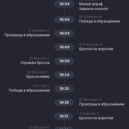
18:04
Малый штраф
Задержка клюшкой
25
Kuznetsov M.
18:04
Победа в вбрасывании
15
Kovalenko V.
18:04
Проигрыш в вбрасывании
8
Arutyunyan A.
18:09
Бросок по воротам
20
Baluyan H.
18:09
Отражен бросок
24
Manukian T.
18:24
Бросок мимо
8
Krivykh I.
18:25
Победа в вбрасывании
87
Gevorgyan A.
18:25
Проигрыш в вбрасывании
4
Grigoryan D.
19:31
Бросок по воротам
20
Baluyan H.