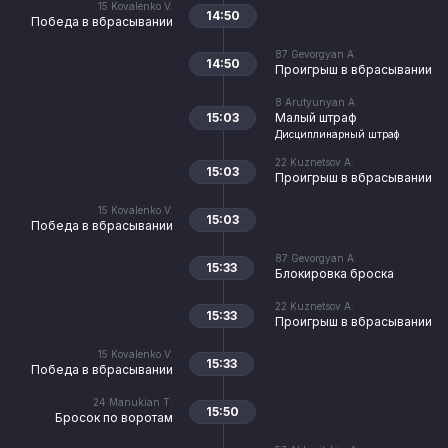
15
Kovalenko V.
14:50
Победа в вбрасывании
87
Gevorgyan A.
14:50
Проигрыш в вбрасывании
8
Arutyunyan A.
15:03
Малый штраф
Дисциплинарный штраф
22
Kuznetsov A.
15:03
Проигрыш в вбрасывании
15
Kovalenko V.
15:03
Победа в вбрасывании
87
Gevorgyan A.
15:33
Блокировка броска
22
Kuznetsov A.
15:33
Проигрыш в вбрасывании
15
Kovalenko V.
15:33
Победа в вбрасывании
24
Manukian T.
15:50
Бросок по воротам