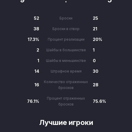
52
25
Броски
38
21
Броски в створ
17.3%
20%
Процент реализации
2
1
Шайбы в большинстве
1
0
Шайбы в меньшинстве
14
30
Штрафное время
Количество отраженных
16
28
бросков
Процент отраженных
76.1%
75.6%
бросков
Лучшие игроки