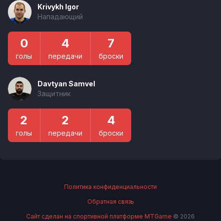
Krivykh Igor
Нападающий
0
4
7
голы
передачи
броски
Davtyan Samvel
Защитник
2
2
4
голы
передачи
броски
Политика конфиденциальности
Обратная связь
Сайт сделан на спортивной платформе MTGame
© 2026