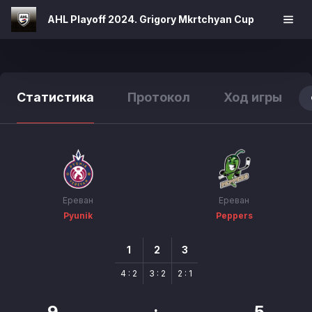
AHL Playoff 2024. Grigory Mkrtchyan Cup
Статистика
Протокол
Ход игры
Ереван
Ереван
Pyunik
Peppers
1
2
3
4 : 2
3 : 2
2 : 1
9
:
5