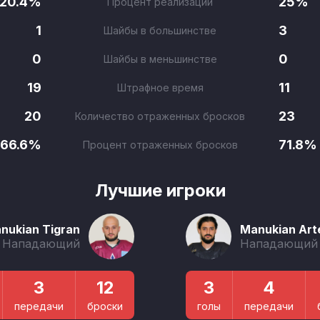
20.4%
25%
Процент реализации
1
3
Шайбы в большинстве
0
0
Шайбы в меньшинстве
19
11
Штрафное время
20
23
Количество отраженных бросков
66.6%
71.8%
Процент отраженных бросков
Лучшие игроки
nukian Tigran
Manukian Ar
Нападающий
Нападающий
3
12
3
4
передачи
броски
голы
передачи