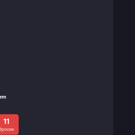
tem
11
броски