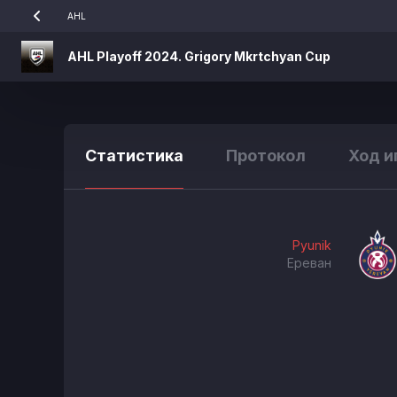
AHL
AHL Playoff 2024. Grigory Mkrtchyan Cup
Статистика
Протокол
Ход и
Pyunik
Ереван