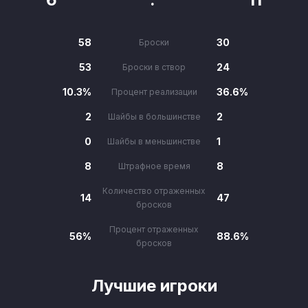
58
30
Броски
53
24
Броски в створ
10.3%
36.6%
Процент реализации
2
2
Шайбы в большинстве
0
1
Шайбы в меньшинстве
8
8
Штрафное время
Количество отраженных
14
47
бросков
Процент отраженных
56%
88.6%
бросков
Лучшие игроки