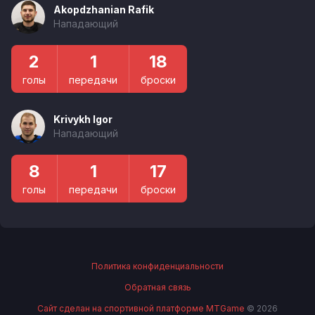
Akopdzhanian Rafik
Нападающий
2
1
18
голы
передачи
броски
Krivykh Igor
Нападающий
8
1
17
голы
передачи
броски
Политика конфиденциальности
Обратная связь
Сайт сделан на спортивной платформе MTGame
© 2026