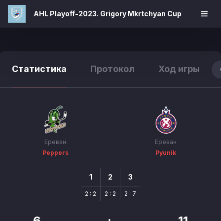
AHL Playoff-2023. Grigory Mkrtchyan Cup
Статистика
Протокол
Ход игры
Ереван
Ереван
Peppers
Pyunik
1
2
3
2 : 2
2 : 2
2 : 7
6
:
11