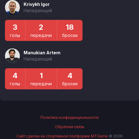
Krivykh Igor
Нападающий
3
2
18
голы
передачи
броски
Manukian Artem
Нападающий
4
1
4
голы
передачи
броски
Политика конфиденциальности
Обратная связь
Сайт сделан на спортивной платформе MTGame
© 2026