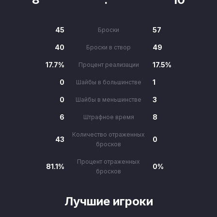
45
57
Броски
40
49
Броски в створ
17.7%
17.5%
Процент реализации
0
1
Шайбы в большинстве
0
3
Шайбы в меньшинстве
6
8
Штрафное время
Количество отраженных
43
0
бросков
Процент отраженных
81.1%
0%
бросков
Лучшие игроки