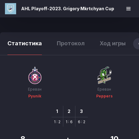
AHL Playoff-2023. Grigory Mkrtchyan Cup
Статистика
Протокол
Ход игры
Ереван
Ереван
Pyunik
Peppers
1
2
3
1 : 2
1 : 6
6 : 2
8
:
10