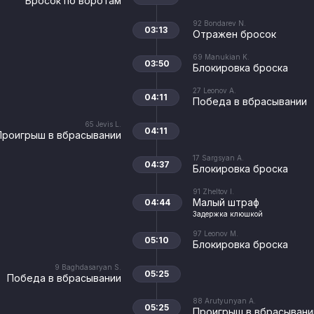
Бросок по воротам
92
Bondarev N.
03:13
Отражен бросок
69
Manukian K.
03:50
Блокировка броска
27
Leonov A.
04:11
Победа в вбрасывании
65
Jevis L.
04:11
Проигрыш в вбрасывании
17
Sargsyan A.
04:37
Блокировка броска
91
Zheltov I.
Малый штраф
04:44
Задержка клюшкой
97
Leonov M.
05:10
Блокировка броска
9
Baghdasaryan S.
05:25
Победа в вбрасывании
88
Arutyunyan A.
05:25
Проигрыш в вбрасывани