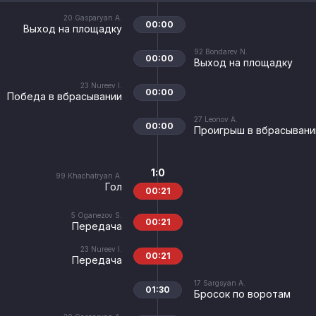
20
Gasparyan A.
00:00
Выход на площадку
92
Bondarev N.
00:00
Выход на площадку
23
Nureev I.
00:00
Победа в вбрасывании
27
Leonov A.
00:00
Проигрыш в вбрасывани
1:0
99
Khachatryan A.
Гол
00:21
5
Oganezov S.
00:21
Передача
23
Nureev I.
00:21
Передача
17
Sargsyan A.
01:30
Бросок по воротам