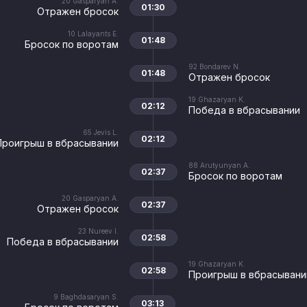
20
Gasparyan A.
01:30
Отражен бросок
10
Lalayants E.
01:48
Бросок по воротам
92
Bondarev N.
01:48
Отражен бросок
19
Ghazaryan K.
02:12
Победа в вбрасывании
65
Jevis L.
02:12
Проигрыш в вбрасывании
88
Arutyunyan A.
02:37
Бросок по воротам
20
Gasparyan A.
02:37
Отражен бросок
23
Nureev I.
02:58
Победа в вбрасывании
19
Ghazaryan K.
02:58
Проигрыш в вбрасывани
9
Baghdasaryan S.
03:13