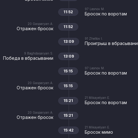
97
Leonov M.
11:52
Бросок по воротам
20
Gasparyan A.
11:52
Отражен бросок
91
Zheltov I.
13:09
Проигрыш в вбрасывани
9
Baghdasaryan S.
13:09
Победа в вбрасывании
97
Leonov M.
15:15
Бросок по воротам
20
Gasparyan A.
15:15
Отражен бросок
21
Mikayelyan E.
15:21
Бросок по воротам
20
Gasparyan A.
15:21
Отражен бросок
21
Mikayelyan E.
15:42
Бросок мимо