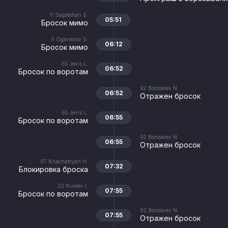
11
Sagatelian S.
05:51
Бросок мимо
5
Oganezov S.
06:12
Бросок мимо
65
Jevis L.
06:52
Бросок по воротам
92
Bondarev N.
06:52
Отражен бросок
65
Jevis L.
06:55
Бросок по воротам
92
Bondarev N.
06:55
Отражен бросок
97
Khachatryan H.
07:32
Блокировка броска
23
Nureev I.
07:55
Бросок по воротам
92
Bondarev N.
07:55
Отражен бросок