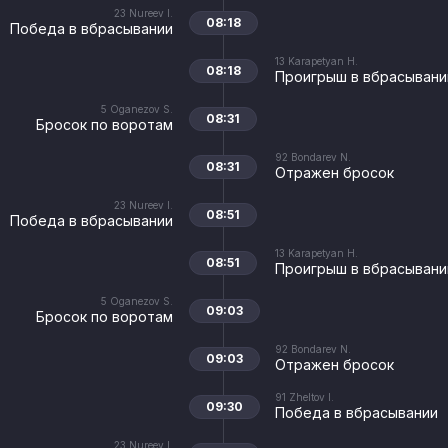
23
Nureev I.
08:18
Победа в вбрасывании
13
Karapetyan H.
08:18
Проигрыш в вбрасывани
5
Oganezov S.
08:31
Бросок по воротам
92
Bondarev N.
08:31
Отражен бросок
23
Nureev I.
08:51
Победа в вбрасывании
13
Karapetyan H.
08:51
Проигрыш в вбрасывани
5
Oganezov S.
09:03
Бросок по воротам
92
Bondarev N.
09:03
Отражен бросок
91
Zheltov I.
09:30
Победа в вбрасывании
23
Nureev I.