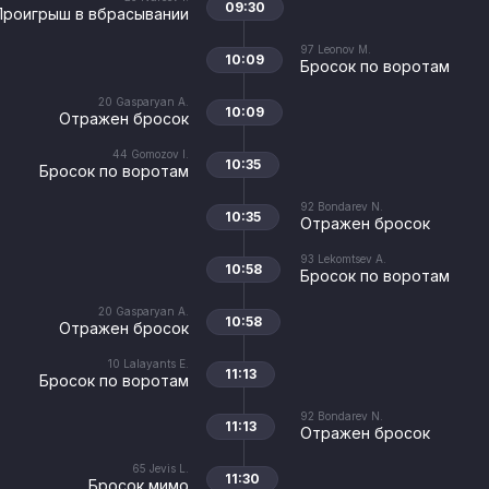
09:30
Проигрыш в вбрасывании
97
Leonov M.
10:09
Бросок по воротам
20
Gasparyan A.
10:09
Отражен бросок
44
Gomozov I.
10:35
Бросок по воротам
92
Bondarev N.
10:35
Отражен бросок
93
Lekomtsev A.
10:58
Бросок по воротам
20
Gasparyan A.
10:58
Отражен бросок
10
Lalayants E.
11:13
Бросок по воротам
92
Bondarev N.
11:13
Отражен бросок
65
Jevis L.
11:30
Бросок мимо