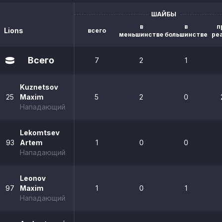
ШАЙБЫ
в
в
п
Lions
всего
меньшинстве
большинстве
ре
Всего
7
2
1
Kuznetsov
25
Maxim
5
2
0
Нападающий
Lekomtsev
93
Artem
1
0
0
Нападающий
Leonov
97
Maxim
1
0
1
Нападающий