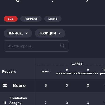
ВСЕ
PEPPERS
LIONS
ПЕРИОД
ПОЗИЦИЯ
ШАЙБЫ
в
в
п
Peppers
всего
меньшинстве
большинстве
ре
Всего
6
0
0
Khudiakov
11
Sergey
2
0
0