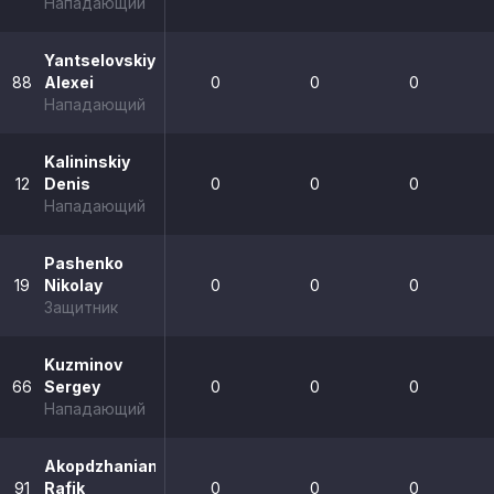
Нападающий
Yantselovskiy
88
Alexei
0
0
0
Нападающий
Kalininskiy
12
Denis
0
0
0
Нападающий
Pashenko
19
Nikolay
0
0
0
Защитник
Kuzminov
66
Sergey
0
0
0
Нападающий
Akopdzhanian
91
Rafik
0
0
0