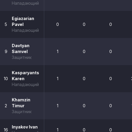
Нападающий
Egiazarian
5
Pavel
0
0
0
Нападающий
Davtyan
9
Samvel
1
0
0
Защитник
Kasparyants
10
Karen
1
0
0
Нападающий
Khamzin
2
Timur
1
0
0
Защитник
Inyakov Ivan
16
1
0
0