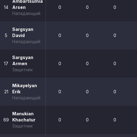
Ambartsumian
14
Arsen
0
0
0
Нападающий
Sargsyan
5
David
0
0
0
Нападающий
Sargsyan
17
Armen
0
0
0
Защитник
Mikayelyan
21
Erik
0
0
0
Нападающий
Manukian
69
Khachatur
0
0
0
Защитник