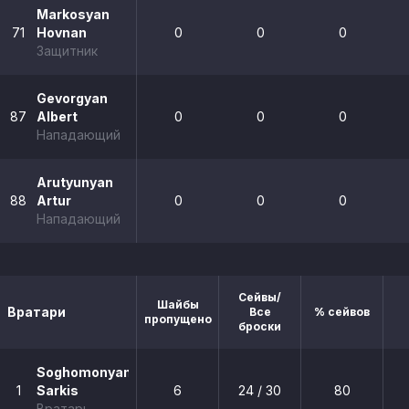
Markosyan
71
Hovnan
0
0
0
Защитник
Gevorgyan
87
Albert
0
0
0
Нападающий
Arutyunyan
88
Artur
0
0
0
Нападающий
Сейвы/
Шайбы
Вратари
Все
% сейвов
пропущено
броски
Soghomonyan
1
Sarkis
6
24 / 30
80
Вратарь