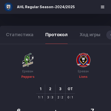
AHL Regular Season-2024/2025
Статистика
Протокол
Ход игры
Ереван
Ереван
Peppers
Lions
1
2
3
OТ
1 : 1
3 : 3
2 : 2
0 : 1
6
:
7