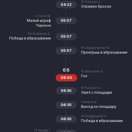
31
Putulian A.
04:22
Отражен бросок
4
Fomin M.
Малый штраф
05:07
Подножка
69
Surkanov D.
05:07
Победа в вбрасывании
91
Akopdzhanian R.
05:07
Проигрыш в вбрасывании
0:5
15
Manukian A.
Гол
06:00
31
Putulian A.
06:30
Ушел с площадки
1
Kerdun A.
06:30
Выход на площадку
23
Kasparyants K.
06:30
Победа в вбрасывании
17
Nureev I.