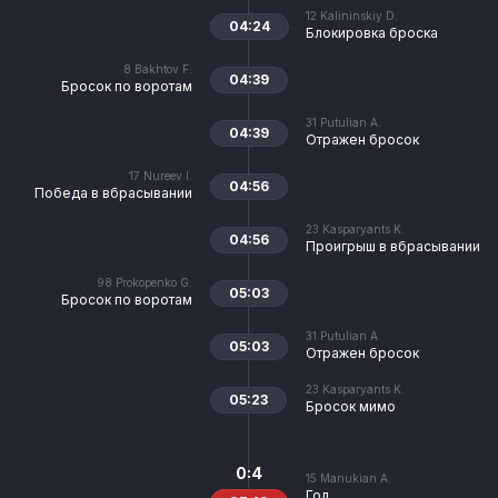
12
Kalininskiy D.
04:24
Блокировка броска
8
Bakhtov F.
04:39
Бросок по воротам
31
Putulian A.
04:39
Отражен бросок
17
Nureev I.
04:56
Победа в вбрасывании
23
Kasparyants K.
04:56
Проигрыш в вбрасывании
98
Prokopenko G.
05:03
Бросок по воротам
31
Putulian A.
05:03
Отражен бросок
23
Kasparyants K.
05:23
Бросок мимо
0:4
15
Manukian A.
Гол