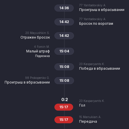
77
Yantselovskiy A.
14:36
Проигрыш в вбрасывании
77
Yantselovskiy A.
14:42
Бросок по воротам
20
Mayushkin S.
14:42
Отражен бросок
4
Fomin M.
Малый штраф
15:04
Подножка
23
Kasparyants K.
15:08
Победа в вбрасывании
98
Prokopenko G.
15:08
Проигрыш в вбрасывании
0:2
23
Kasparyants K.
Гол
15:17
15
Manukian A.
15:17
Передача