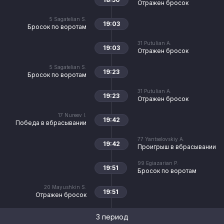
Отражен бросок
5
Sagatelian S.
19:03
Бросок по воротам
31
Putulian A.
19:03
Отражен бросок
5
Sagatelian S.
19:23
Бросок по воротам
31
Putulian A.
19:23
Отражен бросок
17
Nureev I.
19:42
Победа в вбрасывании
77
Yantselovskiy A.
19:42
Проигрыш в вбрасывании
99
Egiazarian P.
19:51
Бросок по воротам
20
Mayushkin S.
19:51
Отражен бросок
3 период