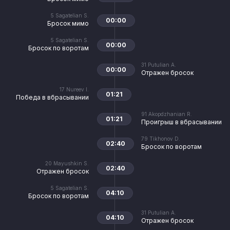
5
Sagatelian S.
00:00
Бросок мимо
5
Sagatelian S.
00:00
Бросок по воротам
31
Putulian A.
00:00
Отражен бросок
17
Nureev I.
01:21
Победа в вбрасывании
91
Akopdzhanian R.
01:21
Проигрыш в вбрасывании
79
Tikhonov D.
02:40
Бросок по воротам
20
Mayushkin S.
02:40
Отражен бросок
5
Sagatelian S.
04:10
Бросок по воротам
31
Putulian A.
04:10
Отражен бросок