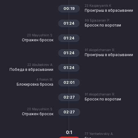
23
Kasparyants K.
00:19
Проигрыш в вбрасывании
99
Egiazarian P.
01:24
Бросок по воротам
20
Mayushkin S.
01:24
Отражен бросок
91
Akopdzhanian R.
01:24
Проигрыш в вбрасывании
22
Abubakirov A.
01:24
Победа в вбрасывании
4
Fomin M.
02:01
Блокировка броска
91
Akopdzhanian R.
02:27
Бросок по воротам
20
Mayushkin S.
02:27
Отражен бросок
0:1
77
Yantselovskiy A.