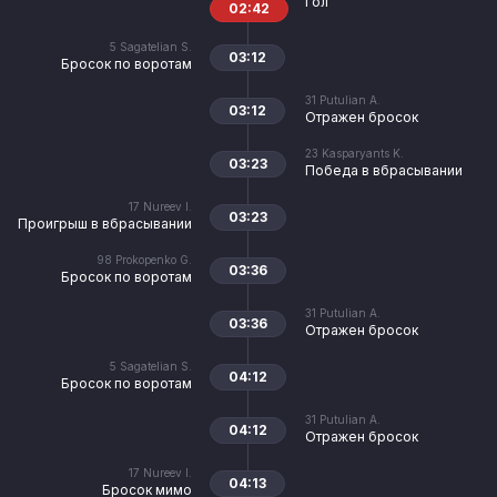
Гол
02:42
5
Sagatelian S.
03:12
Бросок по воротам
31
Putulian A.
03:12
Отражен бросок
23
Kasparyants K.
03:23
Победа в вбрасывании
17
Nureev I.
03:23
Проигрыш в вбрасывании
98
Prokopenko G.
03:36
Бросок по воротам
31
Putulian A.
03:36
Отражен бросок
5
Sagatelian S.
04:12
Бросок по воротам
31
Putulian A.
04:12
Отражен бросок
17
Nureev I.
04:13
Бросок мимо