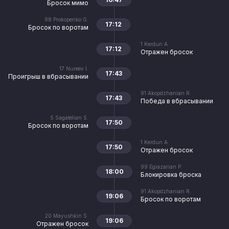
Бросок мимо
98
Prokopenko G.
17:12
Бросок по воротам
1
Kerdun A.
17:12
Отражен бросок
17
Nureev I.
17:43
Проигрыш в вбрасывании
91
Akopdzhanian R.
17:43
Победа в вбрасывании
5
Sagatelian S.
17:50
Бросок по воротам
1
Kerdun A.
17:50
Отражен бросок
99
Egiazarian P.
18:00
Блокировка броска
91
Akopdzhanian R.
19:06
Бросок по воротам
20
Mayushkin S.
19:06
Отражен бросок