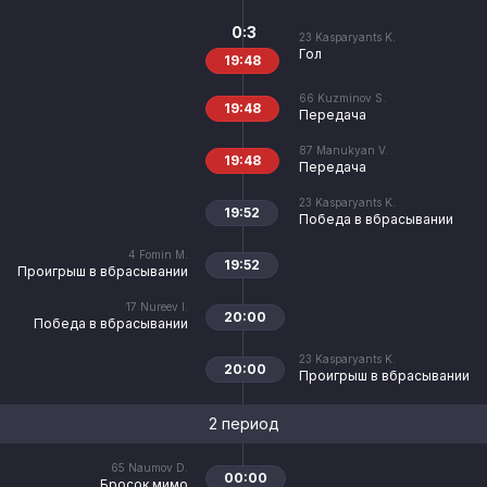
0:3
23
Kasparyants K.
Гол
19:48
66
Kuzminov S.
19:48
Передача
87
Manukyan V.
19:48
Передача
23
Kasparyants K.
19:52
Победа в вбрасывании
4
Fomin M.
19:52
Проигрыш в вбрасывании
17
Nureev I.
20:00
Победа в вбрасывании
23
Kasparyants K.
20:00
Проигрыш в вбрасывании
2 период
65
Naumov D.
00:00
Бросок мимо