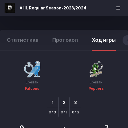
AHL Regular Season-2023/2024
Статистика
Протокол
Ход игры
Ереван
Ереван
Falcons
Peppers
1
2
3
0 : 3
0 : 1
0 : 3
0
:
7