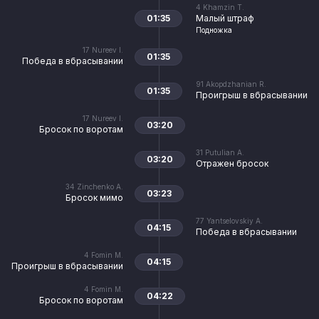
4
Khamzin T.
01:35
Малый штраф
Подножка
17
Nureev I.
01:35
Победа в вбрасывании
91
Akopdzhanian R.
01:35
Проигрыш в вбрасывании
17
Nureev I.
03:20
Бросок по воротам
31
Putulian A.
03:20
Отражен бросок
34
Zinchenko A.
03:23
Бросок мимо
77
Yantselovskiy A.
04:15
Победа в вбрасывании
4
Fomin M.
04:15
Проигрыш в вбрасывании
4
Fomin M.
04:22
Бросок по воротам