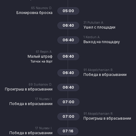
65
Naumov D.
05:00
Блокировка броска
31
Putulian A.
06:40
Ушел с площадки
1
Kerdun A.
06:40
Выход на площадку
61
Repin A.
Малый штраф
06:40
Толчок на борт
91
Akopdzhanian R.
06:40
Победа в вбрасывании
69
Surkanov D.
06:40
Проигрыш в вбрасывании
17
Nureev I.
07:00
Победа в вбрасывании
91
Akopdzhanian R.
07:00
Проигрыш в вбрасывании
17
Nureev I.
07:16
Победа в вбрасывании