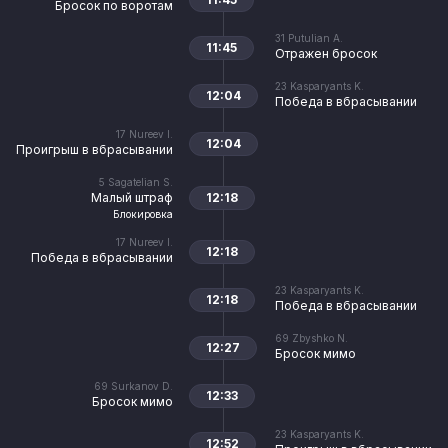
Бросок по воротам
31
Putulian A.
11:45
Отражен бросок
23
Kasparyants K.
12:04
Победа в вбрасывании
17
Nureev I.
12:04
Проигрыш в вбрасывании
5
Sagatelian S.
Малый штраф
12:18
Блокировка
17
Nureev I.
12:18
Победа в вбрасывании
23
Kasparyants K.
12:18
Победа в вбрасывании
69
Zbyshko N.
12:27
Бросок мимо
69
Surkanov D.
12:33
Бросок мимо
23
Kasparyants K.
12:52