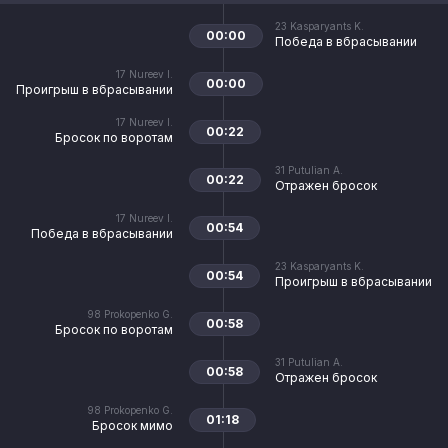
23
Kasparyants K.
00:00
Победа в вбрасывании
17
Nureev I.
00:00
Проигрыш в вбрасывании
17
Nureev I.
00:22
Бросок по воротам
31
Putulian A.
00:22
Отражен бросок
17
Nureev I.
00:54
Победа в вбрасывании
23
Kasparyants K.
00:54
Проигрыш в вбрасывании
98
Prokopenko G.
00:58
Бросок по воротам
31
Putulian A.
00:58
Отражен бросок
98
Prokopenko G.
01:18
Бросок мимо