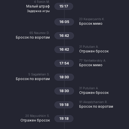
4
Fomin M.
Малый штраф
15:17
Задержка игры
23
Kasparyants K.
16:05
Бросок мимо
65
Naumov D.
16:42
Бросок по воротам
31
Putulian A.
16:42
Отражен бросок
77
Yantselovskiy A.
17:54
Бросок мимо
5
Sagatelian S.
18:30
Бросок по воротам
31
Putulian A.
18:30
Отражен бросок
91
Akopdzhanian R.
19:18
Бросок по воротам
20
Mayushkin S.
19:18
Отражен бросок