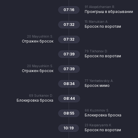
91
Akopdzhanian R.
07:16
Проигрыш в вбрасывании
15
Manukian A.
07:32
Бросок по воротам
20
Mayushkin S.
07:32
Отражен бросок
79
Tikhonov D.
07:39
Бросок по воротам
20
Mayushkin S.
07:39
Отражен бросок
77
Yantselovskiy A.
08:34
Бросок мимо
69
Surkanov D.
08:44
Блокировка броска
66
Kuzminov S.
08:55
Блокировка броска
23
Kasparyants K.
10:19
Бросок по воротам