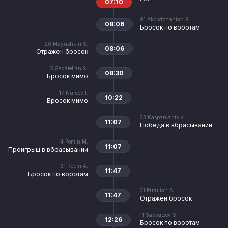
07:10
91
Akopdzhanian R.
08:06
Бросок по воротам
20
Mayushkin S.
08:06
Отражен бросок
5
Sagatelian S.
08:30
Бросок мимо
17
Nureev I.
10:22
Бросок мимо
23
Kasparyants K.
11:07
Победа в вбрасывании
4
Fomin M.
11:07
Проигрыш в вбрасывании
61
Repin A.
11:47
Бросок по воротам
31
Putulian A.
11:47
Отражен бросок
11
Savvateev S.
12:26
Бросок по воротам