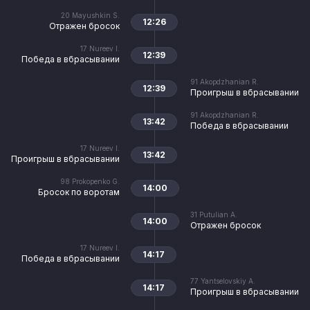
20
Mayushkin S.
12:26
Отражен бросок
17
Nureev I.
12:39
Победа в вбрасывании
91
Akopdzhanian R.
12:39
Проигрыш в вбрасывании
91
Akopdzhanian R.
13:42
Победа в вбрасывании
17
Nureev I.
13:42
Проигрыш в вбрасывании
98
Prokopenko G.
14:00
Бросок по воротам
31
Putulian A.
14:00
Отражен бросок
17
Nureev I.
14:17
Победа в вбрасывании
77
Yantselovskiy A.
14:17
Проигрыш в вбрасывании