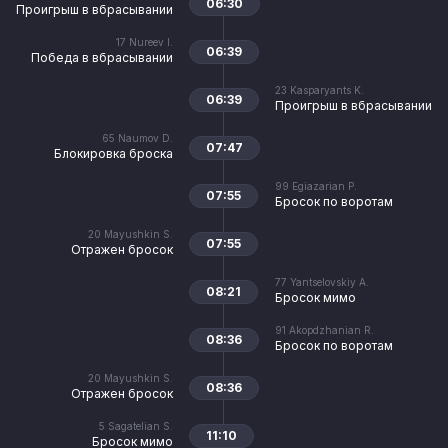
06:30
Проигрыш в вбрасывании
17
Nureev I.
06:39
Победа в вбрасывании
23
Kasparyants K.
06:39
Проигрыш в вбрасывании
65
Naumov D.
07:47
Блокировка броска
99
Egiazarian P.
07:55
Бросок по воротам
20
Mayushkin S.
07:55
Отражен бросок
77
Yantselovskiy A.
08:21
Бросок мимо
91
Akopdzhanian R.
08:36
Бросок по воротам
20
Mayushkin S.
08:36
Отражен бросок
5
Sagatelian S.
11:10
Бросок мимо