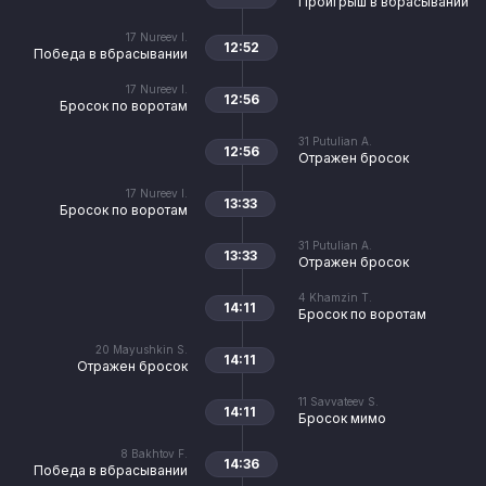
Проигрыш в вбрасывании
17
Nureev I.
12:52
Победа в вбрасывании
17
Nureev I.
12:56
Бросок по воротам
31
Putulian A.
12:56
Отражен бросок
17
Nureev I.
13:33
Бросок по воротам
31
Putulian A.
13:33
Отражен бросок
4
Khamzin T.
14:11
Бросок по воротам
20
Mayushkin S.
14:11
Отражен бросок
11
Savvateev S.
14:11
Бросок мимо
8
Bakhtov F.
14:36
Победа в вбрасывании