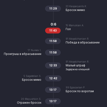
23
Kasparyants K.
11:29
Бросок мимо
0:6
15
Manukian A.
Гол
11:43
91
Akopdzhanian R.
11:58
Победа в вбрасывании
17
Nureev I.
11:58
Проигрыш в вбрасывании
91
Akopdzhanian R.
12:33
Малый штраф
Задержка клюшкой
5
Sagatelian S.
12:42
Бросок мимо
99
Egiazarian P.
13:17
Бросок по воротам
20
Mayushkin S.
13:17
Отражен бросок