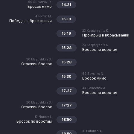
69
Surkanov D.
14:21
Бросок мимо
4
Fomin M.
15:19
Победа в вбрасывании
23
Kasparyants K.
15:19
Проигрыш в вбрасывании
23
Kasparyants K.
15:28
Бросок по воротам
20
Mayushkin S.
15:28
Отражен бросок
69
Zbyshko N.
15:30
Бросок мимо
44
Samsonov A.
17:27
Бросок по воротам
20
Mayushkin S.
17:27
Отражен бросок
17
Nureev I.
18:50
Бросок по воротам
31
Putulian A.
18:50