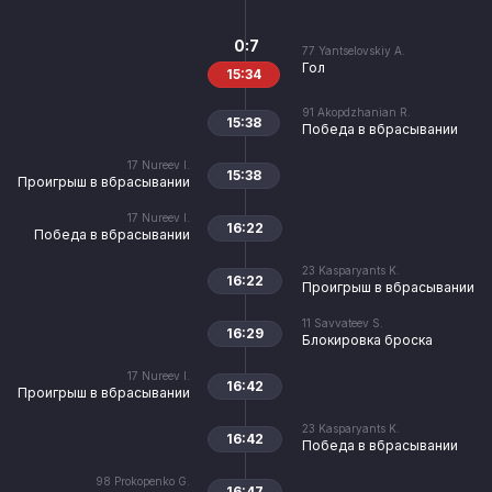
0:7
77
Yantselovskiy A.
Гол
15:34
91
Akopdzhanian R.
15:38
Победа в вбрасывании
17
Nureev I.
15:38
Проигрыш в вбрасывании
17
Nureev I.
16:22
Победа в вбрасывании
23
Kasparyants K.
16:22
Проигрыш в вбрасывании
11
Savvateev S.
16:29
Блокировка броска
17
Nureev I.
16:42
Проигрыш в вбрасывании
23
Kasparyants K.
16:42
Победа в вбрасывании
98
Prokopenko G.
16:47