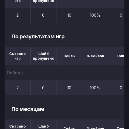
игр
пропущено
2
0
10
100%
0
По результатам игр
Сыграно
Шайб
Сейвы
% сейвов
Голы
игр
пропущено
Победы
2
0
10
100%
0
По месяцам
Сыграно
Шайб
Сейвы
% сейвов
Голы