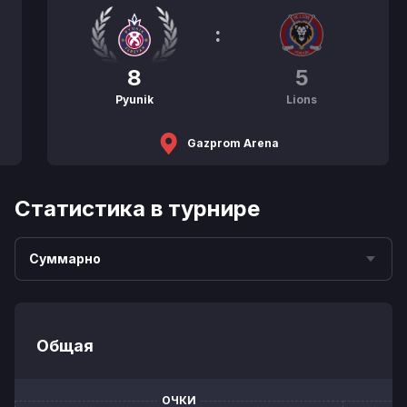
:
8
5
Pyunik
Lions
Gazprom Arena
Статистика в турнире
Суммарно
Общая
ОЧКИ