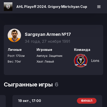
AHL Playoff 2024. Grigory Mkrtchyan Cup
Sargsyan Armen
№17
34 года, 27 ноября 1991
Личные
Игровые
Команда
Рост:
170см
Амплуа:
Защитник
Lions
Вес:
70кг
Хват:
Левый
Сыгранные игры
6
19 окт.,
17:00
ФИНАЛ