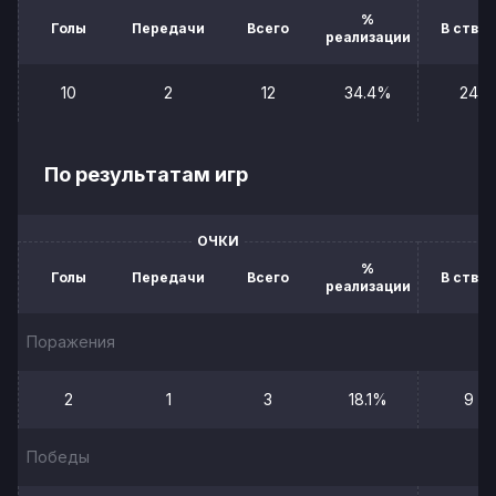
%
Голы
Передачи
Всего
В створ
реализации
10
2
12
34.4%
24
По результатам игр
ОЧКИ
%
Голы
Передачи
Всего
В створ
реализации
Поражения
2
1
3
18.1%
9
Победы