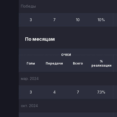
Победы
3
7
10
10%
По месяцам
ОЧКИ
%
Голы
Передачи
Всего
реализации
мар. 2024
3
4
7
7.3%
окт. 2024