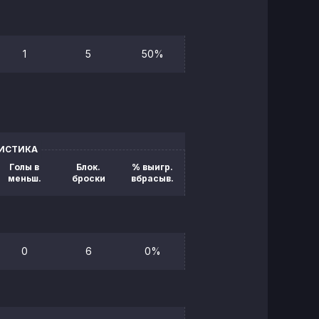
1
5
50%
ТИСТИКА
Голы в
Блок.
% выигр.
меньш.
броски
вбрасыв.
0
6
0%