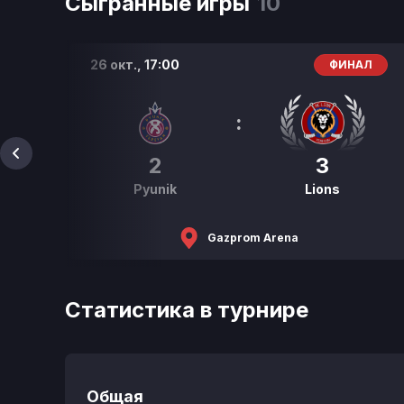
Сыгранные игры
10
26 окт.,
17:00
Л
ФИНАЛ
:
2
3
Pyunik
Lions
Gazprom Arena
Статистика в турнире
Общая