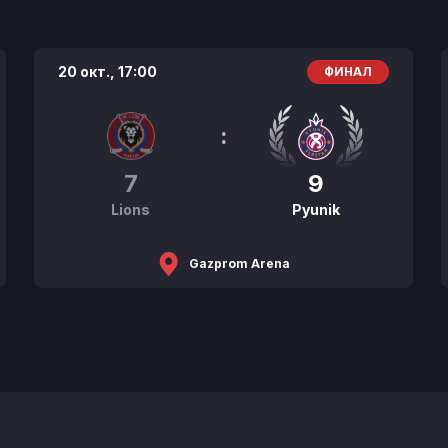
20 окт.,
17:00
ФИНАЛ
:
7
9
Lions
Pyunik
Gazprom Arena