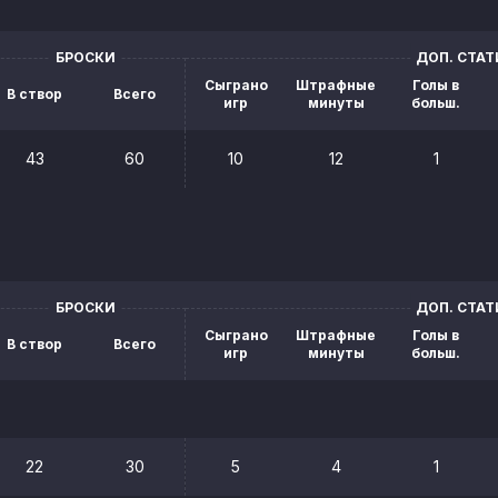
БРОСКИ
ДОП. СТА
Сыграно
Штрафные
Голы в
В створ
Всего
игр
минуты
больш.
43
60
10
12
1
БРОСКИ
ДОП. СТА
Сыграно
Штрафные
Голы в
В створ
Всего
игр
минуты
больш.
22
30
5
4
1