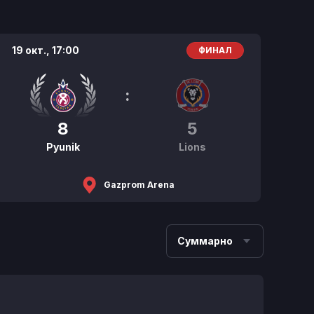
19 окт.,
17:00
ФИНАЛ
:
8
5
Pyunik
Lions
Gazprom Arena
Суммарно