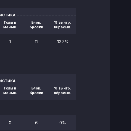
ТИСТИКА
Голы в
Блок.
% выигр.
меньш.
броски
вбрасыв.
1
11
33.3%
ТИСТИКА
Голы в
Блок.
% выигр.
меньш.
броски
вбрасыв.
0
6
0%