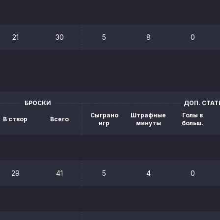
21
30
5
8
0
БРОСКИ
ДОП. СТА
Сыграно
Штрафные
Голы в
В створ
Всего
игр
минуты
больш.
29
41
5
4
0