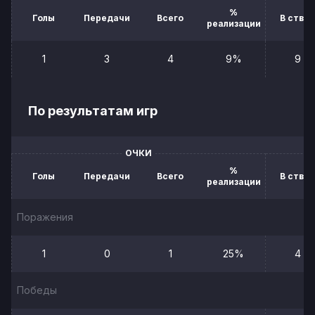
%
Голы
Передачи
Всего
В створ
реализации
1
3
4
9%
9
По результатам игр
ОЧКИ
%
Голы
Передачи
Всего
В створ
реализации
Поражения
1
0
1
25%
4
Победы