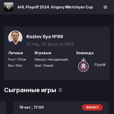
AHL Playoff 2024. Grigory Mkrtchyan Cup
Kozlov Ilya
№99
31 год, 25 августа 1994
Личные
Игровые
Команда
Рост:
175см
Амплуа:
Нападающий
Pyunik
Вес:
83кг
Хват:
Левый
Сыгранные игры
8
19 окт.,
17:00
ФИНАЛ