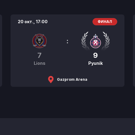
20 окт.,
17:00
ФИНАЛ
:
7
9
Lions
Pyunik
Gazprom Arena