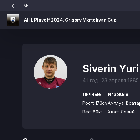
AHL
AHL Playoff 2024. Grigory Mkrtchyan Cup
Siverin Yur
41 год, 23 апреля 1985
Личные
Игровые
Рост:
173см
Амплуа:
Врата
Вес:
80кг
Хват:
Левый