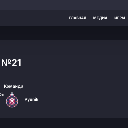
ГЛАВНАЯ
МЕДИА
ИГРЫ
i
№21
Команда
рь
Pyunik