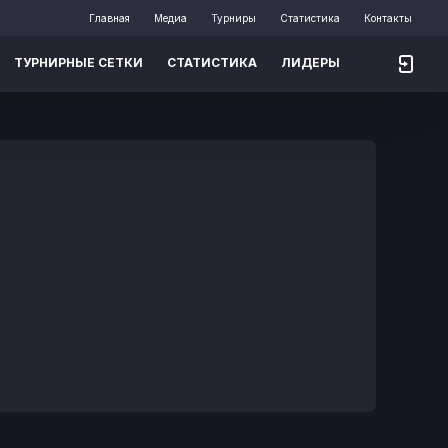
Главная
Медиа
Турниры
Статистика
Контакты
ТУРНИРНЫЕ СЕТКИ
СТАТИСТИКА
ЛИДЕРЫ