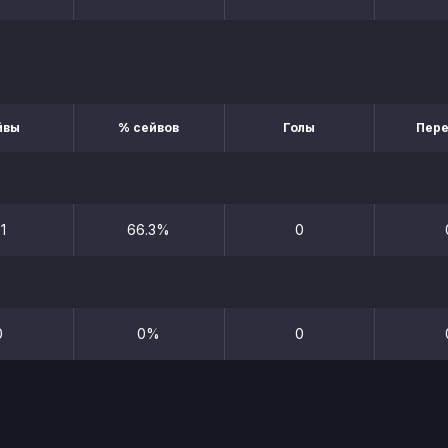
йвы
% сейвов
Голы
Пер
1
66.3%
0
0
0%
0