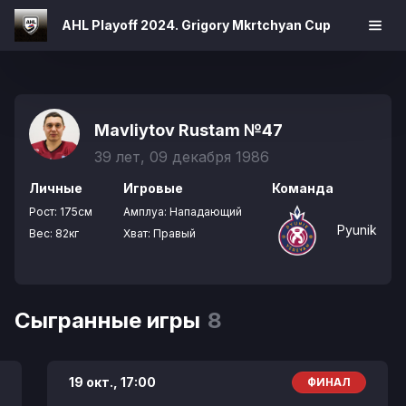
AHL Playoff 2024. Grigory Mkrtchyan Cup
Mavliytov Rustam
№47
39 лет, 09 декабря 1986
Личные
Игровые
Команда
Рост:
175см
Амплуа:
Нападающий
Pyunik
Вес:
82кг
Хват:
Правый
Сыгранные игры
8
19 окт.,
17:00
ФИНАЛ