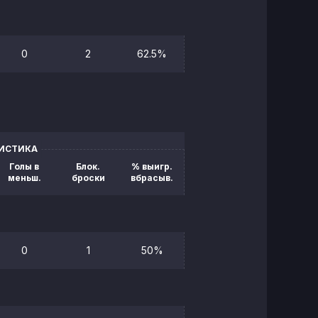
0
2
62.5%
ТИСТИКА
Голы в
Блок.
% выигр.
меньш.
броски
вбрасыв.
0
1
50%