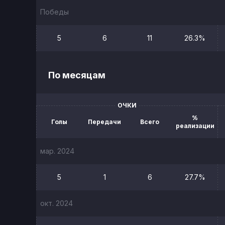
Победы
5
6
11
26.3%
По месяцам
ОЧКИ
%
Голы
Передачи
Всего
реализации
мар. 2024
5
1
6
27.7%
окт. 2024