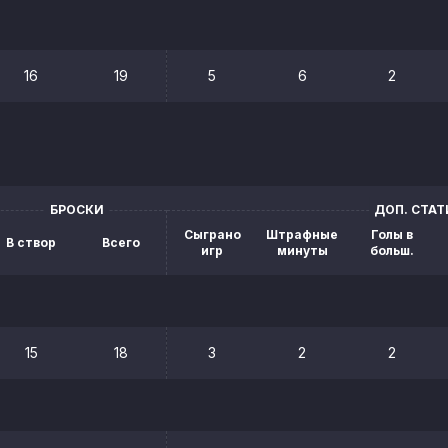
16
19
5
6
2
БРОСКИ
ДОП. СТА
Сыграно
Штрафные
Голы в
В створ
Всего
игр
минуты
больш.
15
18
3
2
2