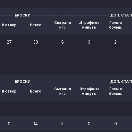
БРОСКИ
ДОП. СТА
Сыграно
Штрафные
Голы в
В створ
Всего
игр
минуты
больш.
27
33
8
6
2
БРОСКИ
ДОП. СТА
Сыграно
Штрафные
Голы в
В створ
Всего
игр
минуты
больш.
11
14
3
0
0