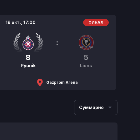
19 окт.,
17:00
ФИНАЛ
:
8
5
Pyunik
Lions
Gazprom Arena
Суммарно