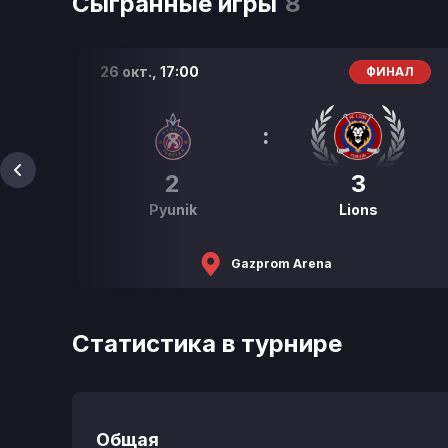
Сыгранные игры
8
26 окт.,
17:00
Л
ФИНАЛ
:
2
3
Pyunik
Lions
Gazprom Arena
Статистика в турнире
Общая