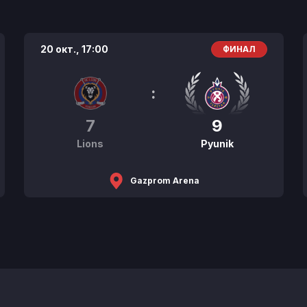
20 окт.,
17:00
ФИНАЛ
:
7
9
Lions
Pyunik
Gazprom Arena