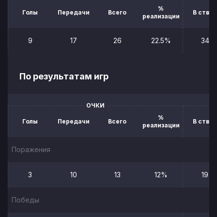
%
Голы
Передачи
Всего
В створ
реализации
9
17
26
22.5%
34
По результатам игр
ОЧКИ
%
Голы
Передачи
Всего
В створ
реализации
Поражения
3
10
13
12%
19
Победы