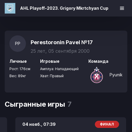
AHL Playoff-2023. Grigory Mkrtchyan Cup
Perestoronin Pavel
№17
PP
25 лет, 05 сентября 2000
Личные
Игровые
Команда
Рост:
176см
Амплуа:
Нападающий
Pyunik
Вес:
89кг
Хват:
Правый
Сыгранные игры
7
04 нояб.,
07:39
ФИНАЛ